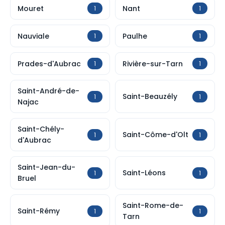
Mouret
Nant
1
1
Nauviale
Paulhe
1
1
Prades-d'Aubrac
Rivière-sur-Tarn
1
1
Saint-André-de-
Saint-Beauzély
1
1
Najac
Saint-Chély-
Saint-Côme-d'Olt
1
1
d'Aubrac
Saint-Jean-du-
Saint-Léons
1
1
Bruel
Saint-Rome-de-
Saint-Rémy
1
1
Tarn