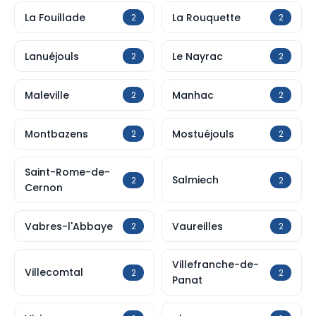
La Fouillade
La Rouquette
2
2
Lanuéjouls
Le Nayrac
2
2
Maleville
Manhac
2
2
Montbazens
Mostuéjouls
2
2
Saint-Rome-de-
Salmiech
2
2
Cernon
Vabres-l'Abbaye
Vaureilles
2
2
Villefranche-de-
Villecomtal
2
2
Panat