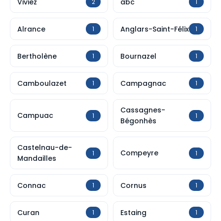
Viviez
abc
2
1
Alrance
Anglars-Saint-Félix
1
1
Bertholène
Bournazel
1
1
Camboulazet
Campagnac
1
1
Cassagnes-
Campuac
1
1
Bégonhès
Castelnau-de-
Compeyre
1
1
Mandailles
Connac
Cornus
1
1
Curan
Estaing
1
1