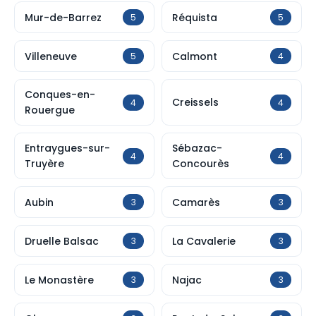
Mur-de-Barrez
Réquista
5
5
Villeneuve
Calmont
5
4
Conques-en-
Creissels
4
4
Rouergue
Entraygues-sur-
Sébazac-
4
4
Truyère
Concourès
Aubin
Camarès
3
3
Druelle Balsac
La Cavalerie
3
3
Le Monastère
Najac
3
3