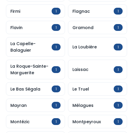
Firmi
Flagnac
1
1
Flavin
Gramond
1
1
La Capelle-
La Loubière
1
1
Balaguier
La Roque-Sainte-
Laissac
1
1
Marguerite
Le Bas Ségala
Le Truel
1
1
Mayran
Mélagues
1
1
Montézic
Montpeyroux
1
1