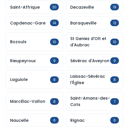
Saint-Affrique
Decazeville
20
19
Capdenac-Gare
Baraqueville
14
12
St Geniez d'Olt et
Bozouls
10
10
d'Aubrac
Rieupeyroux
Sévérac d'Aveyron
9
9
Laissac-Sévérac
Laguiole
8
8
l'Église
Saint-Amans-des-
Marcillac-Vallon
8
7
Cots
Naucelle
Rignac
6
6