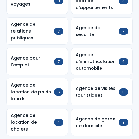
location
11
8
voyages
d'appartements
Agence de
Agence de
relations
7
7
sécurité
publiques
Agence
Agence pour
d'immatriculation
7
6
l'emploi
automobile
Agence de
Agence de visites
location de poids
6
5
touristiques
lourds
Agence de
Agence de garde
location de
4
3
de domicile
chalets