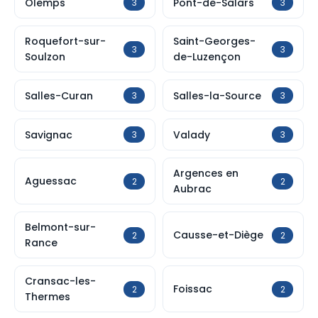
Olemps
Pont-de-Salars
3
3
Roquefort-sur-
Saint-Georges-
3
3
Soulzon
de-Luzençon
Salles-Curan
Salles-la-Source
3
3
Savignac
Valady
3
3
Argences en
Aguessac
2
2
Aubrac
Belmont-sur-
Causse-et-Diège
2
2
Rance
Cransac-les-
Foissac
2
2
Thermes