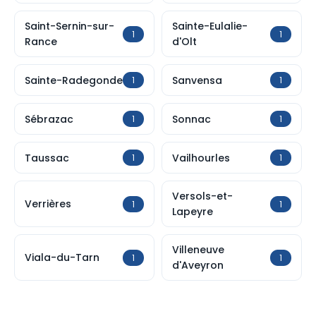
Saint-Sernin-sur-
Sainte-Eulalie-
1
1
Rance
d'Olt
Sainte-Radegonde
Sanvensa
1
1
Sébrazac
Sonnac
1
1
Taussac
Vailhourles
1
1
Versols-et-
Verrières
1
1
Lapeyre
Villeneuve
Viala-du-Tarn
1
1
d'Aveyron