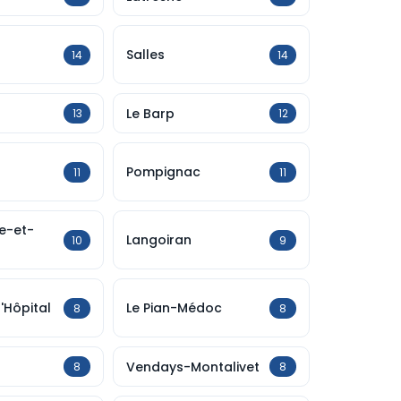
Salles
14
14
Le Barp
13
12
Pompignac
11
11
ce-et-
Langoiran
10
9
'Hôpital
Le Pian-Médoc
8
8
Vendays-Montalivet
8
8