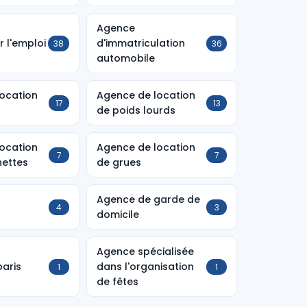
Agence
 l'emploi
d'immatriculation
38
36
automobile
ocation
Agence de location
17
13
de poids lourds
ocation
Agence de location
7
7
nettes
de grues
Agence de garde de
4
3
s
domicile
Agence spécialisée
aris
dans l'organisation
1
1
de fêtes