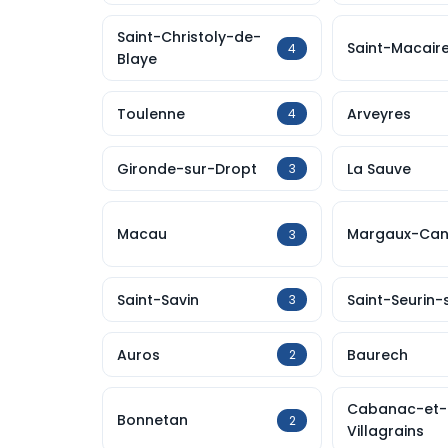
Saint-Christoly-de-
Saint-Macair
4
Blaye
Toulenne
Arveyres
4
Gironde-sur-Dropt
La Sauve
3
Macau
Margaux-Can
3
Saint-Savin
Saint-Seurin-s
3
Auros
Baurech
2
Cabanac-et-
Bonnetan
2
Villagrains