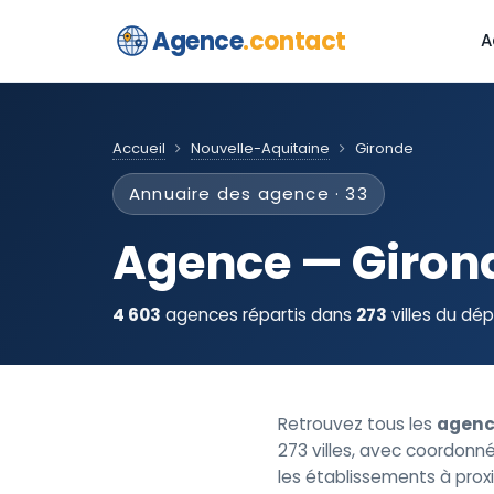
Agence
.contact
A
Accueil
Nouvelle-Aquitaine
Gironde
Annuaire des agence · 33
Agence — Giron
4 603
agences répartis dans
273
villes du dé
Retrouvez tous les
agenc
273 villes, avec coordonnée
les établissements à prox