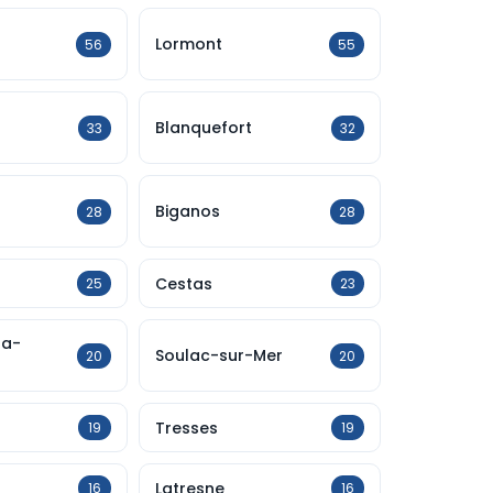
Lormont
56
55
Blanquefort
33
32
Biganos
28
28
Cestas
25
23
la-
Soulac-sur-Mer
20
20
Tresses
19
19
Latresne
16
16