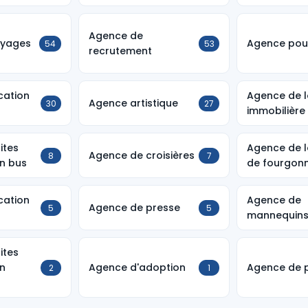
Agence de
oyages
Agence pour
54
53
recrutement
cation
Agence de l
Agence artistique
30
27
immobilière
ites
Agence de l
Agence de croisières
8
7
en bus
de fourgon
cation
Agence de
Agence de presse
5
5
mannequin
ites
en
Agence d'adoption
Agence de p
2
1