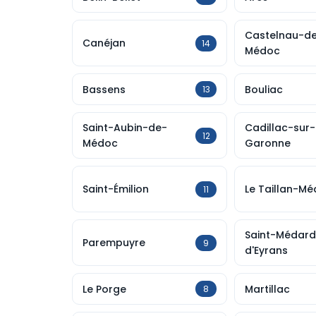
Castelnau-d
Canéjan
14
Médoc
Bassens
Bouliac
13
Saint-Aubin-de-
Cadillac-sur-
12
Médoc
Garonne
Saint-Émilion
Le Taillan-M
11
Saint-Médard
Parempuyre
9
d'Eyrans
Le Porge
Martillac
8