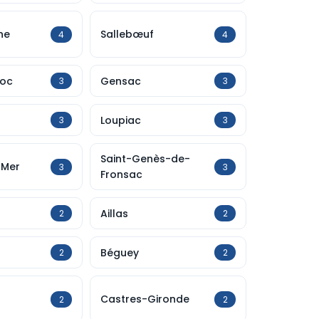
ne
Sallebœuf
4
4
doc
Gensac
3
3
Loupiac
3
3
Saint-Genès-de-
-Mer
3
3
Fronsac
Aillas
2
2
Béguey
2
2
Castres-Gironde
2
2