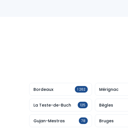
Bordeaux
Mérignac
1 262
La Teste-de-Buch
Bègles
125
Gujan-Mestras
Bruges
78