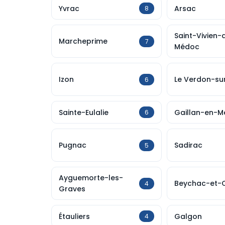
Yvrac
Arsac
8
Saint-Vivien-
Marcheprime
7
Médoc
Izon
Le Verdon-su
6
Sainte-Eulalie
Gaillan-en-
6
Pugnac
Sadirac
5
Ayguemorte-les-
Beychac-et-C
4
Graves
Étauliers
Galgon
4