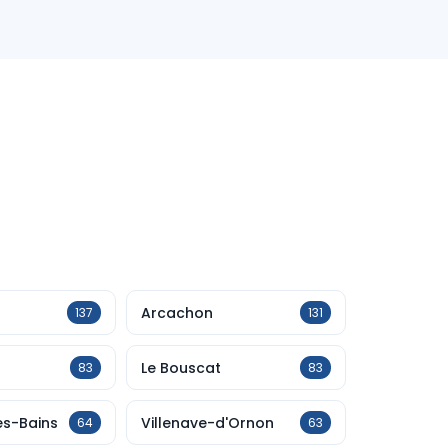
Arcachon
137
131
Le Bouscat
83
83
es-Bains
Villenave-d'Ornon
64
63