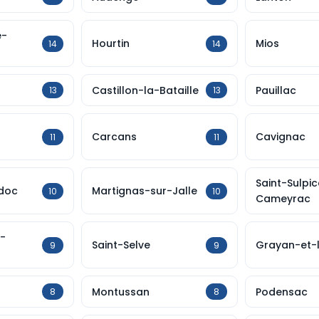
e-
Hourtin
Mios
14
14
Castillon-la-Bataille
Pauillac
13
13
Carcans
Cavignac
11
11
Saint-Sulpi
édoc
Martignas-sur-Jalle
10
10
Cameyrac
-
Saint-Selve
Grayan-et-l
9
9
Montussan
Podensac
8
8