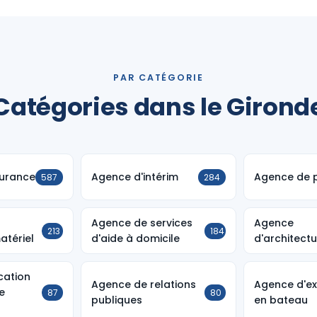
PAR CATÉGORIE
Catégories dans le Girond
urance
Agence d'intérim
Agence de p
587
284
Agence de services
Agence
213
184
atériel
d'aide à domicile
d'architect
cation
Agence de relations
Agence d'ex
e
87
80
publiques
en bateau