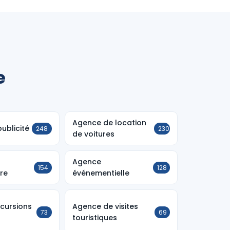
e
Agence de location
ublicité
248
230
de voitures
Agence
154
128
ure
événementielle
cursions
Agence de visites
73
69
touristiques