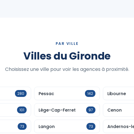
PAR VILLE
Villes du Gironde
Choisissez une ville pour voir les agences à proximité.
Pessac
Libourne
280
142
Lège-Cap-Ferret
Cenon
101
97
Langon
Andernos-l
73
73