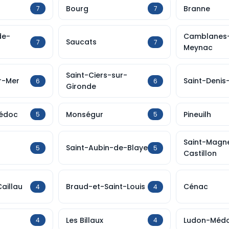
Bourg
Branne
7
7
de-
Camblanes
Saucats
7
7
Meynac
Saint-Ciers-sur-
r-Mer
Saint-Denis
6
6
Gironde
Médoc
Monségur
Pineuilh
5
5
Saint-Magn
Saint-Aubin-de-Blaye
5
5
Castillon
aillau
Braud-et-Saint-Louis
Cénac
4
4
Les Billaux
Ludon-Méd
4
4