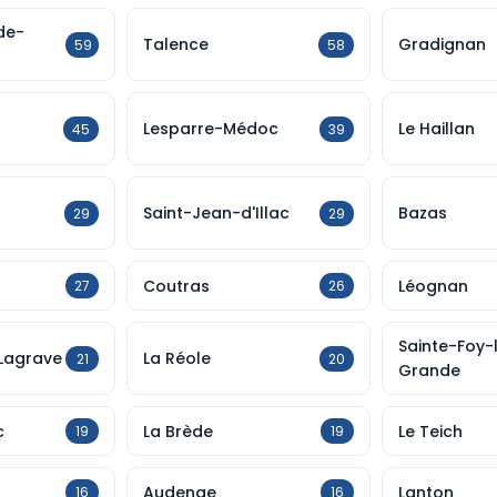
de-
Talence
Gradignan
59
58
Lesparre-Médoc
Le Haillan
45
39
Saint-Jean-d'Illac
Bazas
29
29
Coutras
Léognan
27
26
Sainte-Foy-
Lagrave
La Réole
21
20
Grande
c
La Brède
Le Teich
19
19
Audenge
Lanton
16
16