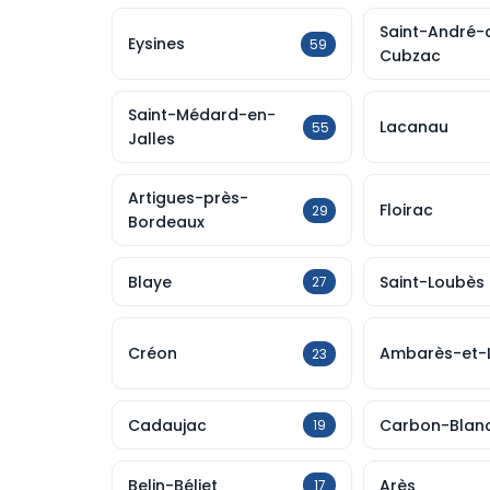
Saint-André-
Eysines
59
Cubzac
Saint-Médard-en-
Lacanau
55
Jalles
Artigues-près-
Floirac
29
Bordeaux
Blaye
Saint-Loubès
27
Créon
Ambarès-et-
23
Cadaujac
Carbon-Blan
19
Belin-Béliet
Arès
17