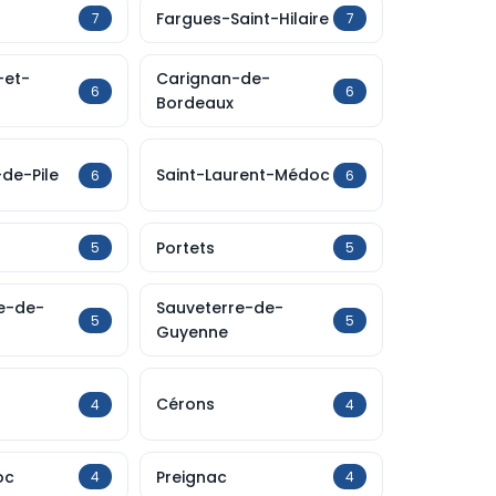
Fargues-Saint-Hilaire
7
7
-et-
Carignan-de-
6
6
Bordeaux
-de-Pile
Saint-Laurent-Médoc
6
6
Portets
5
5
e-de-
Sauveterre-de-
5
5
Guyenne
Cérons
4
4
oc
Preignac
4
4