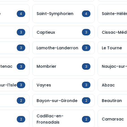
e
Saint-Symphorien
Sainte-Hélè
4
4
Captieux
Cissac-Mé
3
3
Lamothe-Landerron
Le Tourne
3
3
tenac
Mombrier
Naujac-sur
3
3
ur-l'Isle
Vayres
Abzac
3
3
Bayon-sur-Gironde
Beautiran
2
2
Cadillac-en-
Camarsac
2
2
Fronsadais