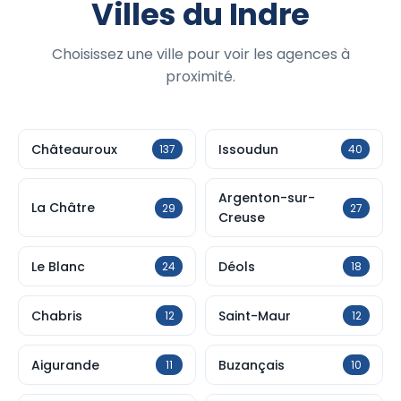
Villes du Indre
Choisissez une ville pour voir les agences à
proximité.
Châteauroux
Issoudun
137
40
Argenton-sur-
La Châtre
29
27
Creuse
Le Blanc
Déols
24
18
Chabris
Saint-Maur
12
12
Aigurande
Buzançais
11
10