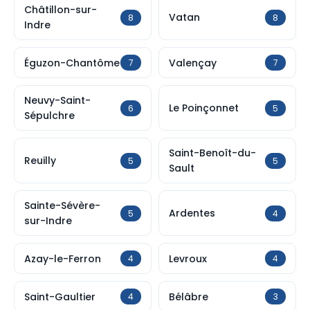
Châtillon-sur-
Vatan
8
8
Indre
Éguzon-Chantôme
Valençay
7
7
Neuvy-Saint-
Le Poinçonnet
6
5
Sépulchre
Saint-Benoît-du-
Reuilly
5
5
Sault
Sainte-Sévère-
Ardentes
5
4
sur-Indre
Azay-le-Ferron
Levroux
4
4
Saint-Gaultier
Bélâbre
4
3