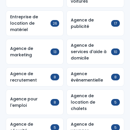
voitures
Entreprise de
Agence de
location de
26
17
publicité
matériel
Agence de
Agence de
services d'aide à
13
10
marketing
domicile
Agence de
Agence
8
8
recrutement
événementielle
Agence de
Agence pour
location de
8
5
l'emploi
chalets
Agence de
Agence de
5
5