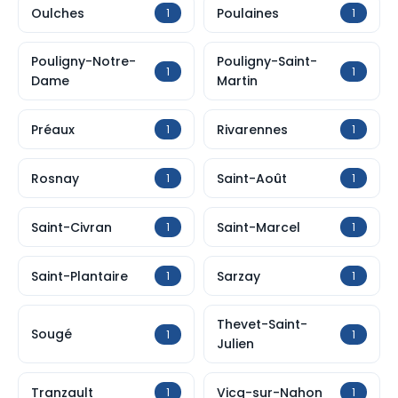
Oulches
Poulaines
1
1
Pouligny-Notre-
Pouligny-Saint-
1
1
Dame
Martin
Préaux
Rivarennes
1
1
Rosnay
Saint-Août
1
1
Saint-Civran
Saint-Marcel
1
1
Saint-Plantaire
Sarzay
1
1
Thevet-Saint-
Sougé
1
1
Julien
Tranzault
Vicq-sur-Nahon
1
1