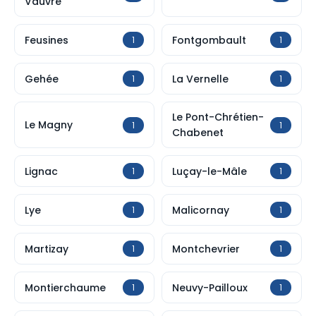
Vauvre
Feusines
Fontgombault
1
1
Gehée
La Vernelle
1
1
Le Pont-Chrétien-
Le Magny
1
1
Chabenet
Lignac
Luçay-le-Mâle
1
1
Lye
Malicornay
1
1
Martizay
Montchevrier
1
1
Montierchaume
Neuvy-Pailloux
1
1