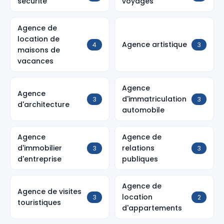
sécurité
voyages
Agence de
location de
Agence artistique
4
3
maisons de
vacances
Agence
Agence
d'immatriculation
3
3
d'architecture
automobile
Agence
Agence de
d'immobilier
relations
3
3
d'entreprise
publiques
Agence de
Agence de visites
location
3
2
touristiques
d'appartements