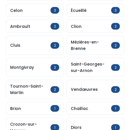
Celon
Écueillé
3
3
Ambrault
Clion
2
2
Mézières-en-
Cluis
2
2
Brenne
Saint-Georges-
Montgivray
2
2
sur-Arnon
Tournon-Saint-
Vendœuvres
2
2
Martin
Brion
Chaillac
1
1
Crozon-sur-
Diors
1
1