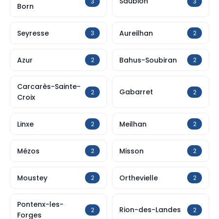
Saubion
3
3
Born
Seyresse
Aureilhan
3
2
Azur
Bahus-Soubiran
2
2
Carcarès-Sainte-
Gabarret
2
2
Croix
Linxe
Meilhan
2
2
Mézos
Misson
2
2
Moustey
Orthevielle
2
2
Pontenx-les-
Rion-des-Landes
2
2
Forges