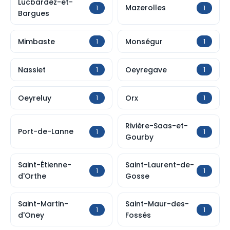
Lucbardez-et-
Mazerolles
1
1
Bargues
Mimbaste
Monségur
1
1
Nassiet
Oeyregave
1
1
Oeyreluy
Orx
1
1
Rivière-Saas-et-
Port-de-Lanne
1
1
Gourby
Saint-Étienne-
Saint-Laurent-de-
1
1
d'Orthe
Gosse
Saint-Martin-
Saint-Maur-des-
1
1
d'Oney
Fossés