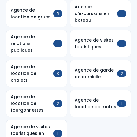
Agence
Agence de
d'excursions en
5
4
location de grues
bateau
Agence de
Agence de visites
relations
4
4
touristiques
publiques
Agence de
Agence de garde
location de
3
2
de domicile
chalets
Agence de
Agence de
location de
2
1
location de motos
fourgonnettes
Agence de visites
touristiques en
1