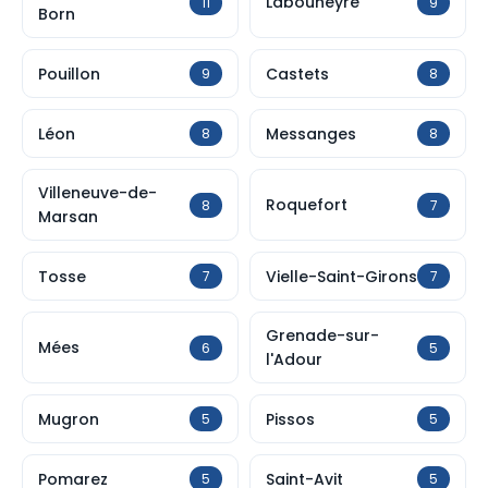
Labouheyre
11
9
Born
Pouillon
Castets
9
8
Léon
Messanges
8
8
Villeneuve-de-
Roquefort
8
7
Marsan
Tosse
Vielle-Saint-Girons
7
7
Grenade-sur-
Mées
6
5
l'Adour
Mugron
Pissos
5
5
Pomarez
Saint-Avit
5
5