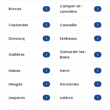
Campet-et-
Brocas
1
1
Lamolère
Castandet
Cauneille
1
1
Donzacq
Estibeaux
1
1
Gamarde-les-
Gaillères
1
1
Bains
Habas
Herm
1
1
Heugas
Horsarrieu
1
1
Lesperon
Lubbon
1
1