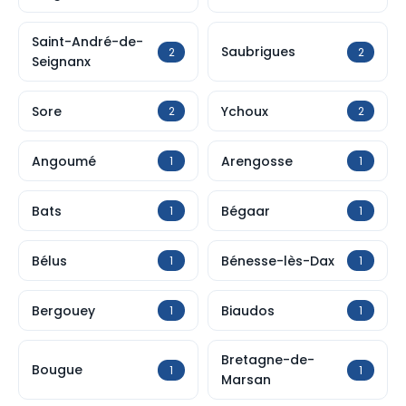
Saint-André-de-
Saubrigues
2
2
Seignanx
Sore
Ychoux
2
2
Angoumé
Arengosse
1
1
Bats
Bégaar
1
1
Bélus
Bénesse-lès-Dax
1
1
Bergouey
Biaudos
1
1
Bretagne-de-
Bougue
1
1
Marsan