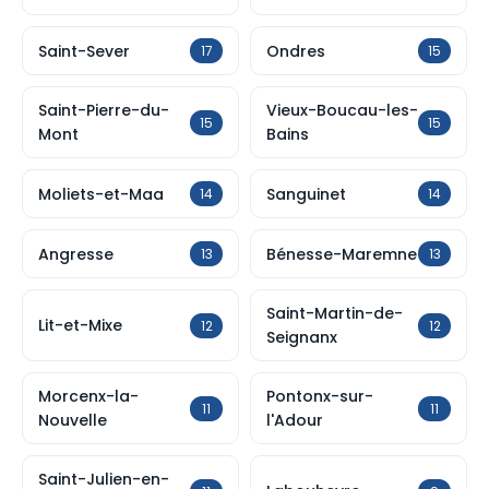
Saint-Sever
Ondres
17
15
Saint-Pierre-du-
Vieux-Boucau-les-
15
15
Mont
Bains
Moliets-et-Maa
Sanguinet
14
14
Angresse
Bénesse-Maremne
13
13
Saint-Martin-de-
Lit-et-Mixe
12
12
Seignanx
Morcenx-la-
Pontonx-sur-
11
11
Nouvelle
l'Adour
Saint-Julien-en-