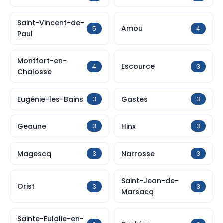
Saint-Vincent-de-
Amou
5
4
Paul
Montfort-en-
Escource
4
3
Chalosse
Eugénie-les-Bains
Gastes
3
3
Geaune
Hinx
3
3
Magescq
Narrosse
3
3
Saint-Jean-de-
Orist
3
3
Marsacq
Sainte-Eulalie-en-