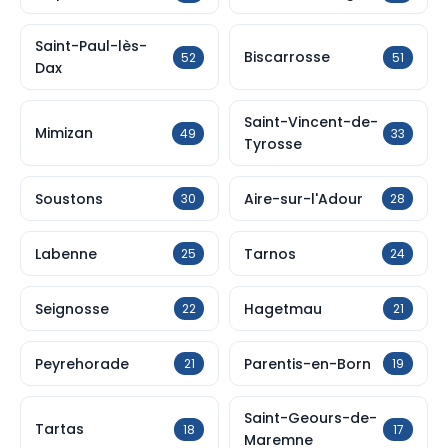
Saint-Paul-lès-
Biscarrosse
52
51
Dax
Saint-Vincent-de-
Mimizan
49
33
Tyrosse
Soustons
Aire-sur-l'Adour
30
28
Labenne
Tarnos
25
24
Seignosse
Hagetmau
22
21
Peyrehorade
Parentis-en-Born
21
19
Saint-Geours-de-
Tartas
18
17
Maremne