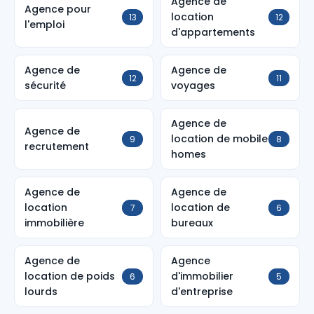
Agence de
Agence pour
location
13
12
l'emploi
d'appartements
Agence de
Agence de
12
11
sécurité
voyages
Agence de
Agence de
location de mobile
9
8
recrutement
homes
Agence de
Agence de
location
location de
7
6
immobilière
bureaux
Agence de
Agence
location de poids
d'immobilier
6
5
lourds
d'entreprise