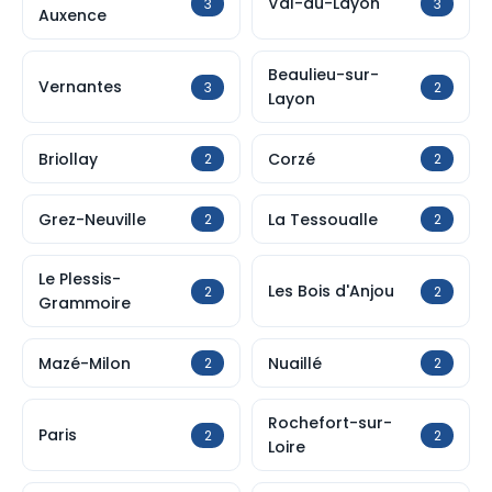
Val-du-Layon
3
3
Auxence
Beaulieu-sur-
Vernantes
3
2
Layon
Briollay
Corzé
2
2
Grez-Neuville
La Tessoualle
2
2
Le Plessis-
Les Bois d'Anjou
2
2
Grammoire
Mazé-Milon
Nuaillé
2
2
Rochefort-sur-
Paris
2
2
Loire