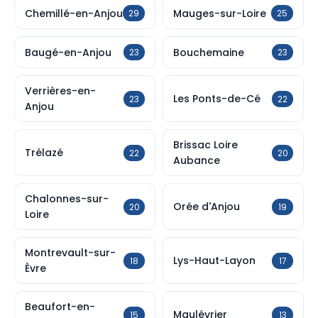
Chemillé-en-Anjou
Mauges-sur-Loire
29
25
Baugé-en-Anjou
Bouchemaine
23
23
Verrières-en-
Les Ponts-de-Cé
23
22
Anjou
Brissac Loire
Trélazé
22
20
Aubance
Chalonnes-sur-
Orée d'Anjou
20
19
Loire
Montrevault-sur-
Lys-Haut-Layon
18
17
Èvre
Beaufort-en-
Maulévrier
15
13