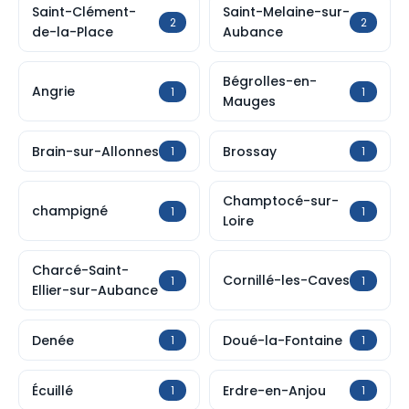
Saint-Clément-
Saint-Melaine-sur-
2
2
de-la-Place
Aubance
Bégrolles-en-
Angrie
1
1
Mauges
Brain-sur-Allonnes
Brossay
1
1
Champtocé-sur-
champigné
1
1
Loire
Charcé-Saint-
Cornillé-les-Caves
1
1
Ellier-sur-Aubance
Denée
Doué-la-Fontaine
1
1
Écuillé
Erdre-en-Anjou
1
1