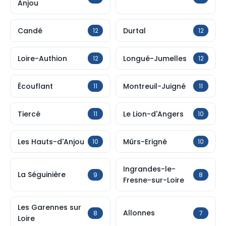
Anjou
Candé
Durtal
12
12
Loire-Authion
Longué-Jumelles
12
12
Écouflant
Montreuil-Juigné
11
11
Tiercé
Le Lion-d'Angers
11
10
Les Hauts-d'Anjou
Mûrs-Erigné
10
10
Ingrandes-le-
La Séguinière
9
8
Fresne-sur-Loire
Les Garennes sur
Allonnes
8
7
Loire