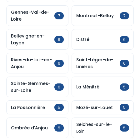
Gennes-Val-de-
Montreuil-Bellay
7
7
Loire
Bellevigne-en-
Distré
6
6
Layon
Rives-du-Loir-en-
Saint-Léger-de-
6
6
Anjou
Linières
Sainte-Gemmes-
La Ménitré
6
5
sur-Loire
La Possonnière
Mozé-sur-Louet
5
5
Seiches-sur-le-
Ombrée d'Anjou
5
5
Loir