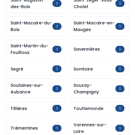
Saint-Augustin-
Saint-Léger-sous-
1
1
des-Bois
Cholet
Saint-Macaire-du-
Saint-Macaire-en-
1
1
Bois
Mauges
Saint-Martin-du-
Savennières
1
1
Fouilloux
Segré
Somloire
1
1
Soulaines-sur-
Souzay-
1
1
Aubance
Champigny
Tillières
Toutlemonde
1
1
Varennes-sur-
Trémentines
1
1
Loire