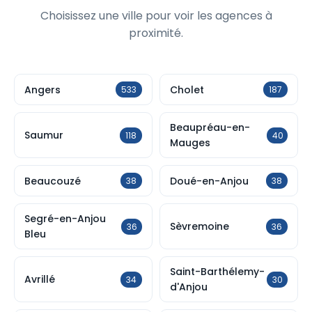
Choisissez une ville pour voir les agences à
proximité.
Angers
Cholet
533
187
Beaupréau-en-
Saumur
118
40
Mauges
Beaucouzé
Doué-en-Anjou
38
38
Segré-en-Anjou
Sèvremoine
36
36
Bleu
Saint-Barthélemy-
Avrillé
34
30
d'Anjou