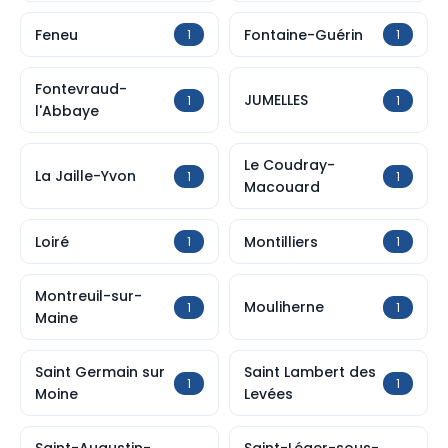
Feneu
Fontaine-Guérin
1
1
Fontevraud-
JUMELLES
1
1
l'Abbaye
Le Coudray-
La Jaille-Yvon
1
1
Macouard
Loiré
Montilliers
1
1
Montreuil-sur-
Mouliherne
1
1
Maine
Saint Germain sur
Saint Lambert des
1
1
Moine
Levées