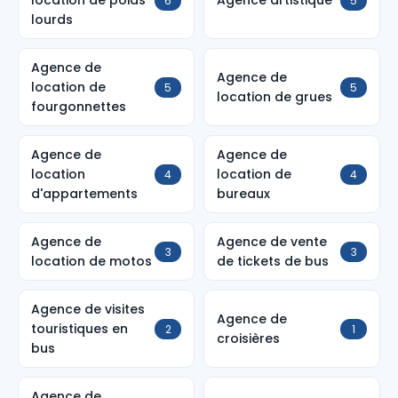
location de poids
Agence artistique
6
5
lourds
Agence de
Agence de
location de
5
5
location de grues
fourgonnettes
Agence de
Agence de
location
location de
4
4
d'appartements
bureaux
Agence de
Agence de vente
3
3
location de motos
de tickets de bus
Agence de visites
Agence de
touristiques en
2
1
croisières
bus
Agence de