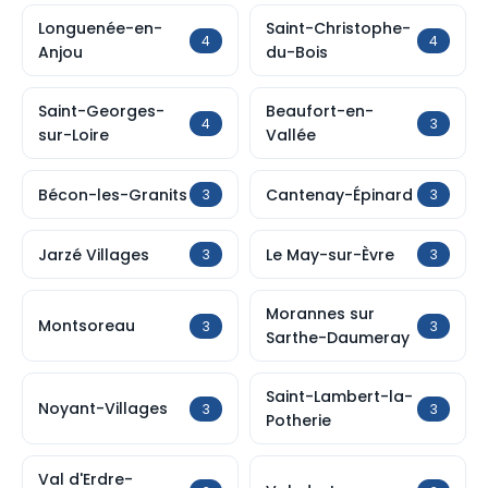
Longuenée-en-
Saint-Christophe-
4
4
Anjou
du-Bois
Saint-Georges-
Beaufort-en-
4
3
sur-Loire
Vallée
Bécon-les-Granits
Cantenay-Épinard
3
3
Jarzé Villages
Le May-sur-Èvre
3
3
Morannes sur
Montsoreau
3
3
Sarthe-Daumeray
Saint-Lambert-la-
Noyant-Villages
3
3
Potherie
Val d'Erdre-