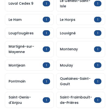
Le Genest-Saint-
Laval Cedex 9
1
1
Isle
Le Ham
Le Horps
1
1
Loupfougères
Louvigné
1
1
Martigné-sur-
Montenay
1
1
Mayenne
Montjean
Moulay
1
1
Quelaines-Saint-
Pontmain
1
1
Gault
Saint-Denis-
Saint-Fraimbault-
1
1
d'Anjou
de-Prières