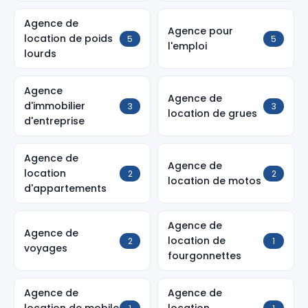
Agence de
Agence pour
location de poids
5
5
l'emploi
lourds
Agence
Agence de
d'immobilier
3
3
location de grues
d'entreprise
Agence de
Agence de
location
2
2
location de motos
d'appartements
Agence de
Agence de
location de
2
1
voyages
fourgonnettes
Agence de
Agence de