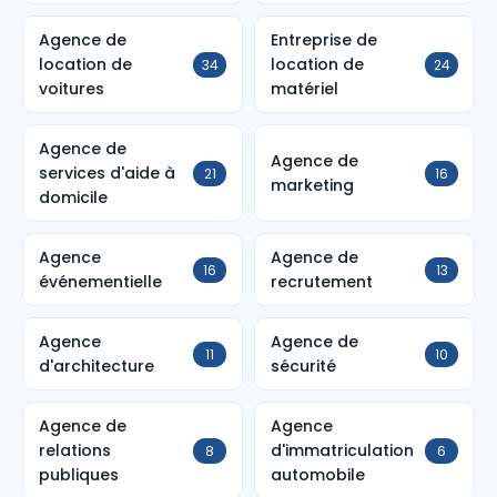
Agence de
Entreprise de
location de
location de
34
24
voitures
matériel
Agence de
Agence de
services d'aide à
21
16
marketing
domicile
Agence
Agence de
16
13
événementielle
recrutement
Agence
Agence de
11
10
d'architecture
sécurité
Agence de
Agence
relations
d'immatriculation
8
6
publiques
automobile