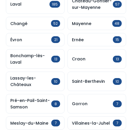
Château-Gontier-
Laval
185
57
sur-Mayenne
Changé
Mayenne
52
48
Évron
Ernée
21
15
Bonchamp-lès-
Craon
13
13
Laval
Lassay-les-
Saint-Berthevin
10
10
Châteaux
Pré-en-Pail-Saint-
Gorron
8
7
Samson
Meslay-du-Maine
Villaines-la-Juhel
7
7