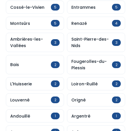
Cossé-le-Vivien
Entrammes
5
5
Montsûrs
Renazé
5
4
Ambrières-les-
Saint-Pierre-des-
3
3
Vallées
Nids
Fougerolles-du-
Bais
2
2
Plessis
L'Huisserie
Loiron-Ruillé
2
2
Louverné
Origné
2
2
Andouillé
Argentré
1
1