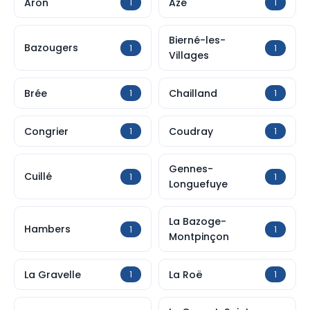
Aron
Azé
1
1
Bierné-les-
Bazougers
1
1
Villages
Brée
Chailland
1
1
Congrier
Coudray
1
1
Gennes-
Cuillé
1
1
Longuefuye
La Bazoge-
Hambers
1
1
Montpinçon
La Gravelle
La Roë
1
1