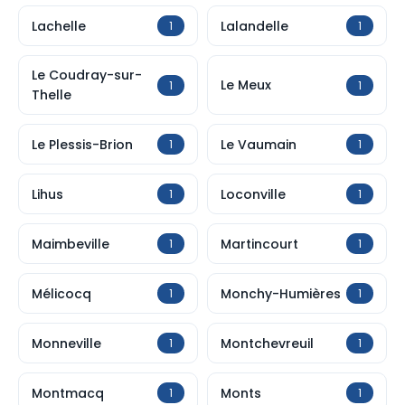
Lachelle
Lalandelle
1
1
Le Coudray-sur-
Le Meux
1
1
Thelle
Le Plessis-Brion
Le Vaumain
1
1
Lihus
Loconville
1
1
Maimbeville
Martincourt
1
1
Mélicocq
Monchy-Humières
1
1
Monneville
Montchevreuil
1
1
Montmacq
Monts
1
1