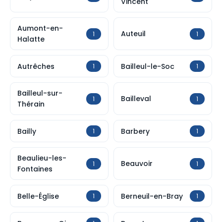
Vincent
Aumont-en-
Auteuil
1
1
Halatte
Autrêches
Bailleul-le-Soc
1
1
Bailleul-sur-
Bailleval
1
1
Thérain
Bailly
Barbery
1
1
Beaulieu-les-
Beauvoir
1
1
Fontaines
Belle-Église
Berneuil-en-Bray
1
1