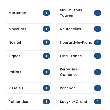
Moulin-sous-
Mortemer
1
1
Touvent
Moyvillers
Neufchelles
1
1
Nointel
Nourard-le-Franc
1
1
Ognes
Oise, France
1
1
Péroy-les-
Paillart
1
1
Gombries
Pisseleu
Ponchon
1
1
Rethondes
Sacy-le-Grand
1
1