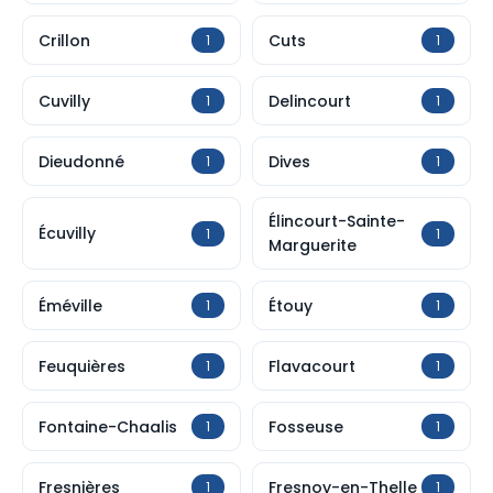
Crillon
Cuts
1
1
Cuvilly
Delincourt
1
1
Dieudonné
Dives
1
1
Élincourt-Sainte-
Écuvilly
1
1
Marguerite
Éméville
Étouy
1
1
Feuquières
Flavacourt
1
1
Fontaine-Chaalis
Fosseuse
1
1
Fresnières
Fresnoy-en-Thelle
1
1