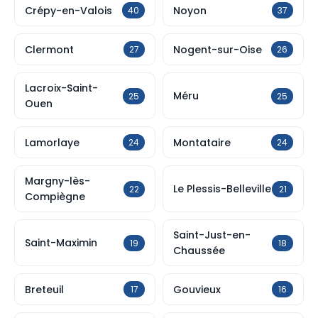
Crépy-en-Valois
Noyon
40
37
Clermont
Nogent-sur-Oise
27
26
Lacroix-Saint-
Méru
25
25
Ouen
Lamorlaye
Montataire
24
24
Margny-lès-
Le Plessis-Belleville
22
21
Compiègne
Saint-Just-en-
Saint-Maximin
19
18
Chaussée
Breteuil
Gouvieux
17
16