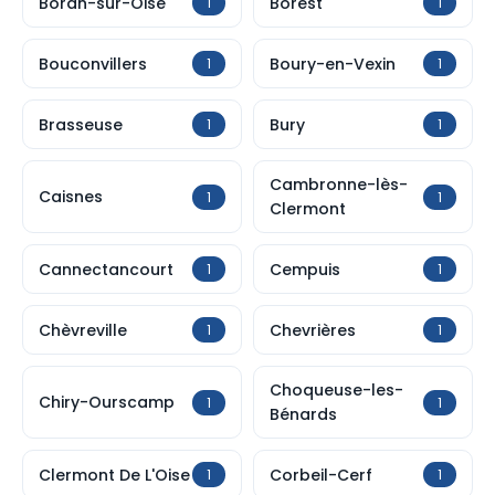
Boran-sur-Oise
Borest
1
1
Bouconvillers
Boury-en-Vexin
1
1
Brasseuse
Bury
1
1
Cambronne-lès-
Caisnes
1
1
Clermont
Cannectancourt
Cempuis
1
1
Chèvreville
Chevrières
1
1
Choqueuse-les-
Chiry-Ourscamp
1
1
Bénards
Clermont De L'Oise
Corbeil-Cerf
1
1