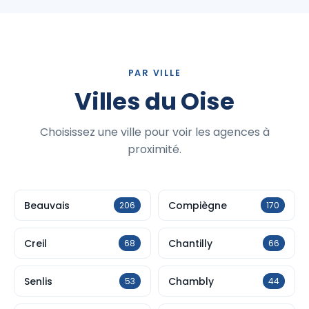
PAR VILLE
Villes du Oise
Choisissez une ville pour voir les agences à
proximité.
Beauvais
Compiègne
206
170
Creil
Chantilly
68
66
Senlis
Chambly
53
44