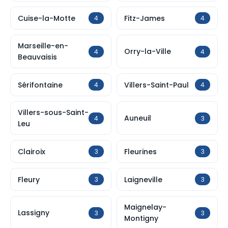
Cuise-la-Motte
Fitz-James
4
4
Marseille-en-
Orry-la-Ville
4
4
Beauvaisis
Sérifontaine
Villers-Saint-Paul
4
4
Villers-sous-Saint-
Auneuil
4
3
Leu
Clairoix
Fleurines
3
3
Fleury
Laigneville
3
3
Maignelay-
Lassigny
3
3
Montigny