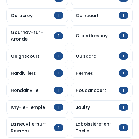
Gerberoy
Goincourt
1
1
Gournay-sur-
Grandfresnoy
1
1
Aronde
Guignecourt
Guiscard
1
1
Hardivillers
Hermes
1
1
Hondainville
Houdancourt
1
1
Ivry-le-Temple
Jaulzy
1
1
La Neuville-sur-
Laboissière-en-
1
1
Ressons
Thelle