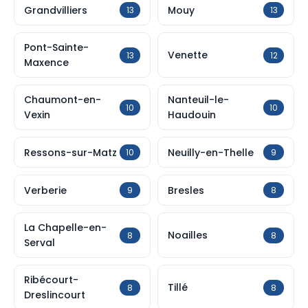
Grandvilliers
Mouy
13
13
Pont-Sainte-
Venette
13
12
Maxence
Chaumont-en-
Nanteuil-le-
10
10
Vexin
Haudouin
Ressons-sur-Matz
Neuilly-en-Thelle
10
9
Verberie
Bresles
9
8
La Chapelle-en-
Noailles
8
8
Serval
Ribécourt-
Tillé
8
8
Dreslincourt