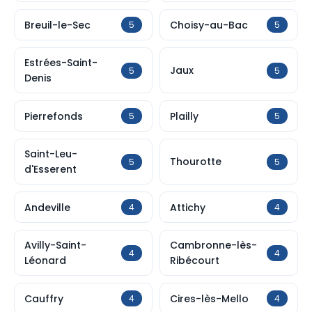
Breuil-le-Sec
Choisy-au-Bac
5
5
Estrées-Saint-
Jaux
5
5
Denis
Pierrefonds
Plailly
5
5
Saint-Leu-
Thourotte
5
5
d'Esserent
Andeville
Attichy
4
4
Avilly-Saint-
Cambronne-lès-
4
4
Léonard
Ribécourt
Cauffry
Cires-lès-Mello
4
4