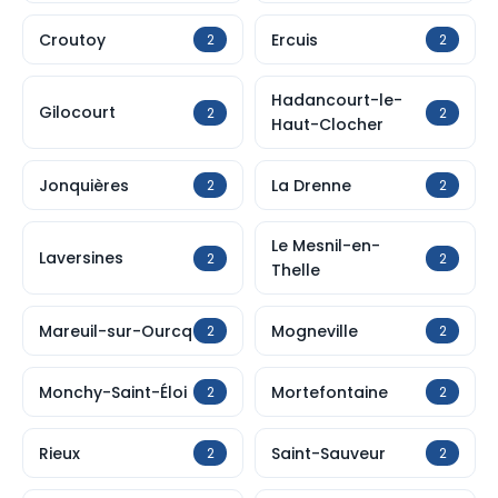
Croutoy
Ercuis
2
2
Hadancourt-le-
Gilocourt
2
2
Haut-Clocher
Jonquières
La Drenne
2
2
Le Mesnil-en-
Laversines
2
2
Thelle
Mareuil-sur-Ourcq
Mogneville
2
2
Monchy-Saint-Éloi
Mortefontaine
2
2
Rieux
Saint-Sauveur
2
2