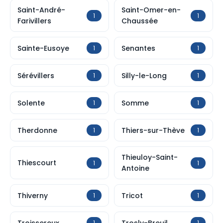
Saint-André-
Saint-Omer-en-
1
1
Farivillers
Chaussée
Sainte-Eusoye
Senantes
1
1
Sérévillers
Silly-le-Long
1
1
Solente
Somme
1
1
Therdonne
Thiers-sur-Thève
1
1
Thieuloy-Saint-
Thiescourt
1
1
Antoine
Thiverny
Tricot
1
1
Troissereux
Trosly-Breuil
1
1