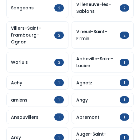
Villeneuve-les-
Songeons
2
2
Sablons
Villers-Saint-
Vineuil-Saint-
Frambourg-
2
2
Firmin
Ognon
Abbeville-Saint-
Warluis
2
1
Lucien
Achy
Agnetz
1
1
amiens
Angy
1
1
Ansauvillers
Apremont
1
1
Auger-Saint-
Arsy
1
1