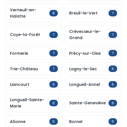
Verneuil-en-
Breuil-le-Vert
8
7
Halatte
Crèvecœur-le-
Coye-la-Forêt
7
7
Grand
Formerie
Précy-sur-Oise
7
7
Trie-Château
Lagny-le-Sec
7
6
Liancourt
Longueil-Annel
6
6
Longueil-Sainte-
Sainte-Geneviève
6
6
Marie
Allonne
Bornel
5
5