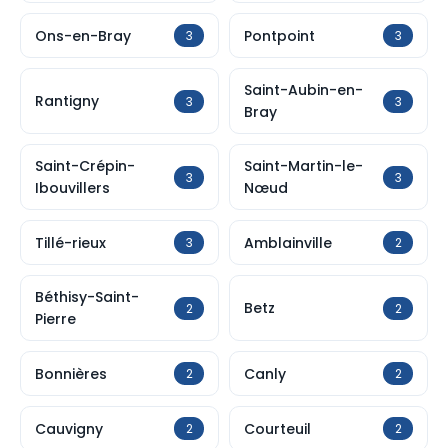
Ons-en-Bray
Pontpoint
3
3
Saint-Aubin-en-
Rantigny
3
3
Bray
Saint-Crépin-
Saint-Martin-le-
3
3
Ibouvillers
Nœud
Tillé-rieux
Amblainville
3
2
Béthisy-Saint-
Betz
2
2
Pierre
Bonnières
Canly
2
2
Cauvigny
Courteuil
2
2