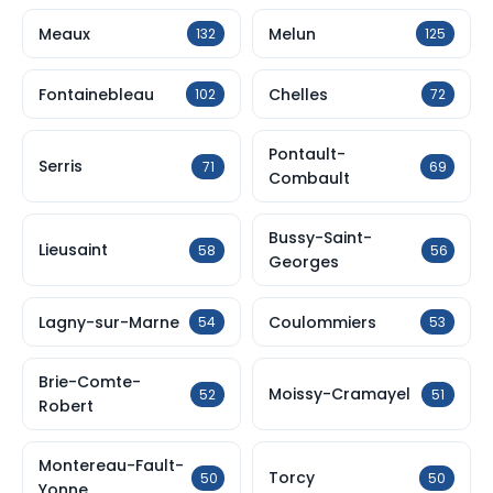
Meaux
Melun
132
125
Fontainebleau
Chelles
102
72
Pontault-
Serris
71
69
Combault
Bussy-Saint-
Lieusaint
58
56
Georges
Lagny-sur-Marne
Coulommiers
54
53
Brie-Comte-
Moissy-Cramayel
52
51
Robert
Montereau-Fault-
Torcy
50
50
Yonne