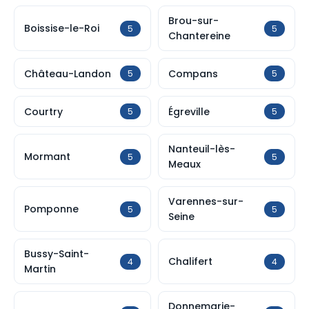
Brou-sur-
Boissise-le-Roi
5
5
Chantereine
Château-Landon
Compans
5
5
Courtry
Égreville
5
5
Nanteuil-lès-
Mormant
5
5
Meaux
Varennes-sur-
Pomponne
5
5
Seine
Bussy-Saint-
Chalifert
4
4
Martin
Donnemarie-