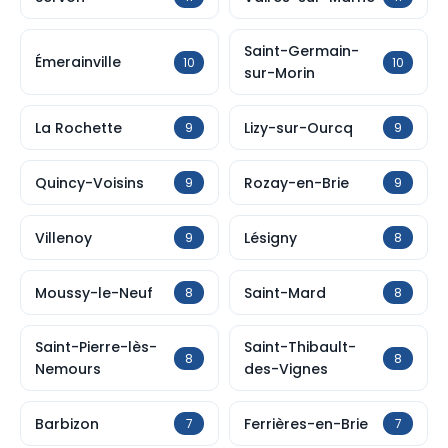
Saint-Germain-
Émerainville
10
10
sur-Morin
La Rochette
Lizy-sur-Ourcq
9
9
Quincy-Voisins
Rozay-en-Brie
9
9
Villenoy
Lésigny
9
8
Moussy-le-Neuf
Saint-Mard
8
8
Saint-Pierre-lès-
Saint-Thibault-
8
8
Nemours
des-Vignes
Barbizon
Ferrières-en-Brie
7
7