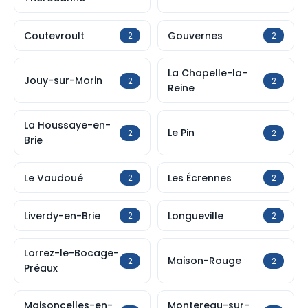
Coutevroult
Gouvernes
2
2
La Chapelle-la-
Jouy-sur-Morin
2
2
Reine
La Houssaye-en-
Le Pin
2
2
Brie
Le Vaudoué
Les Écrennes
2
2
Liverdy-en-Brie
Longueville
2
2
Lorrez-le-Bocage-
Maison-Rouge
2
2
Préaux
Maisoncelles-en-
Montereau-sur-