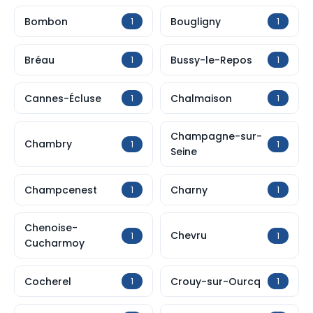
Bombon
Bougligny
1
1
Bréau
Bussy-le-Repos
1
1
Cannes-Écluse
Chalmaison
1
1
Champagne-sur-
Chambry
1
1
Seine
Champcenest
Charny
1
1
Chenoise-
Chevru
1
1
Cucharmoy
Cocherel
Crouy-sur-Ourcq
1
1