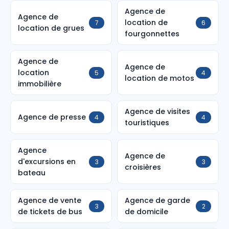
Agence de
Agence de
location de
7
6
location de grues
fourgonnettes
Agence de
Agence de
location
5
4
location de motos
immobilière
Agence de visites
Agence de presse
4
4
touristiques
Agence
Agence de
d'excursions en
3
3
croisières
bateau
Agence de vente
Agence de garde
3
2
de tickets de bus
de domicile