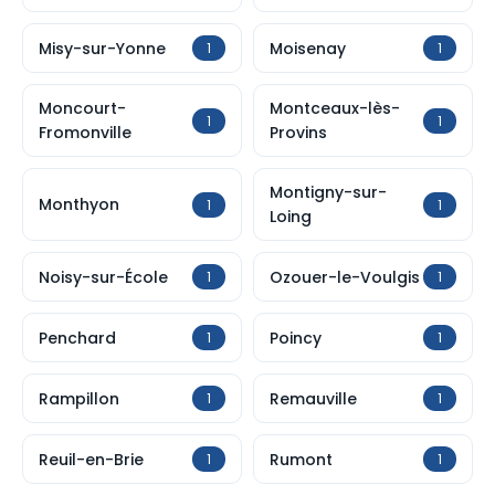
Misy-sur-Yonne
Moisenay
1
1
Moncourt-
Montceaux-lès-
1
1
Fromonville
Provins
Montigny-sur-
Monthyon
1
1
Loing
Noisy-sur-École
Ozouer-le-Voulgis
1
1
Penchard
Poincy
1
1
Rampillon
Remauville
1
1
Reuil-en-Brie
Rumont
1
1