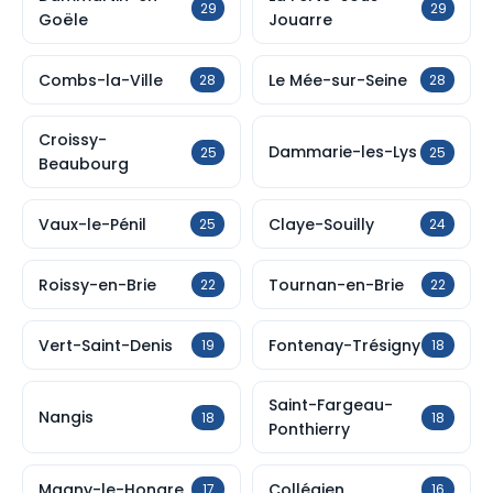
29
29
Goële
Jouarre
Combs-la-Ville
Le Mée-sur-Seine
28
28
Croissy-
Dammarie-les-Lys
25
25
Beaubourg
Vaux-le-Pénil
Claye-Souilly
25
24
Roissy-en-Brie
Tournan-en-Brie
22
22
Vert-Saint-Denis
Fontenay-Trésigny
19
18
Saint-Fargeau-
Nangis
18
18
Ponthierry
Magny-le-Hongre
Collégien
17
16