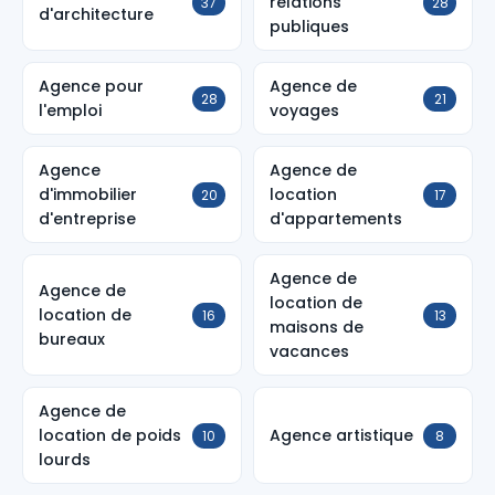
relations
37
28
d'architecture
publiques
Agence pour
Agence de
28
21
l'emploi
voyages
Agence
Agence de
d'immobilier
location
20
17
d'entreprise
d'appartements
Agence de
Agence de
location de
location de
16
13
maisons de
bureaux
vacances
Agence de
location de poids
Agence artistique
10
8
lourds