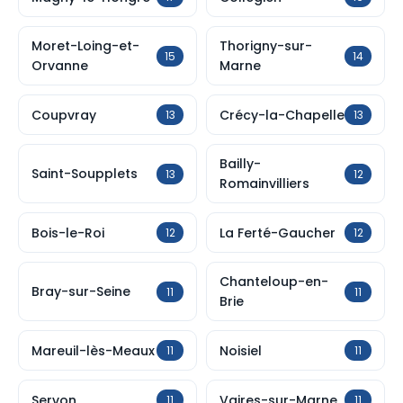
Moret-Loing-et-
Thorigny-sur-
15
14
Orvanne
Marne
Coupvray
Crécy-la-Chapelle
13
13
Bailly-
Saint-Soupplets
13
12
Romainvilliers
Bois-le-Roi
La Ferté-Gaucher
12
12
Chanteloup-en-
Bray-sur-Seine
11
11
Brie
Mareuil-lès-Meaux
Noisiel
11
11
Servon
Vaires-sur-Marne
11
11