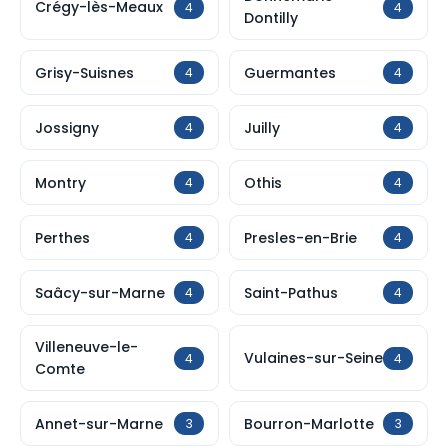
Crégy-lès-Meaux
4
4
Dontilly
Grisy-Suisnes
Guermantes
4
4
Jossigny
Juilly
4
4
Montry
Othis
4
4
Perthes
Presles-en-Brie
4
4
Saâcy-sur-Marne
Saint-Pathus
4
4
Villeneuve-le-
Vulaines-sur-Seine
4
4
Comte
Annet-sur-Marne
Bourron-Marlotte
3
3