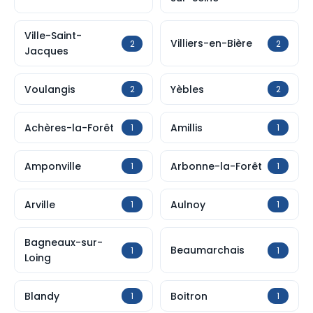
Ville-Saint-
Villiers-en-Bière
2
2
Jacques
Voulangis
Yèbles
2
2
Achères-la-Forêt
Amillis
1
1
Amponville
Arbonne-la-Forêt
1
1
Arville
Aulnoy
1
1
Bagneaux-sur-
Beaumarchais
1
1
Loing
Blandy
Boitron
1
1