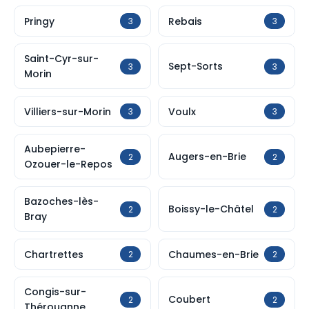
Pringy
Rebais
3
3
Saint-Cyr-sur-
Sept-Sorts
3
3
Morin
Villiers-sur-Morin
Voulx
3
3
Aubepierre-
Augers-en-Brie
2
2
Ozouer-le-Repos
Bazoches-lès-
Boissy-le-Châtel
2
2
Bray
Chartrettes
Chaumes-en-Brie
2
2
Congis-sur-
Coubert
2
2
Thérouanne