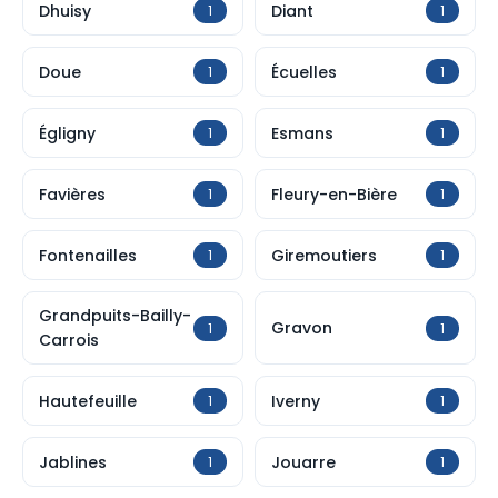
Dhuisy
Diant
1
1
Doue
Écuelles
1
1
Égligny
Esmans
1
1
Favières
Fleury-en-Bière
1
1
Fontenailles
Giremoutiers
1
1
Grandpuits-Bailly-
Gravon
1
1
Carrois
Hautefeuille
Iverny
1
1
Jablines
Jouarre
1
1