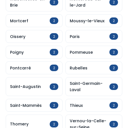
2
2
Brie
le-Jard
Mortcerf
Moussy-le-Vieux
2
2
Oissery
Paris
2
2
Poigny
Pommeuse
2
2
Pontcarré
Rubelles
2
2
Saint-Germain-
Saint-Augustin
2
2
Laval
Saint-Mammès
Thieux
2
2
Vernou-la-Celle-
Thomery
2
2
sur-Seine