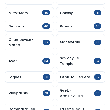
Mitry-Mory
Chessy
49
41
Nemours
Provins
40
40
Champs-sur-
Montévrain
39
38
Marne
Savigny-le-
Avon
34
34
Temple
Lognes
Ozoir-la-Ferrière
33
32
Gretz-
Villeparisis
31
30
Armainvilliers
Dammartin-en-
La Ferté-sous-