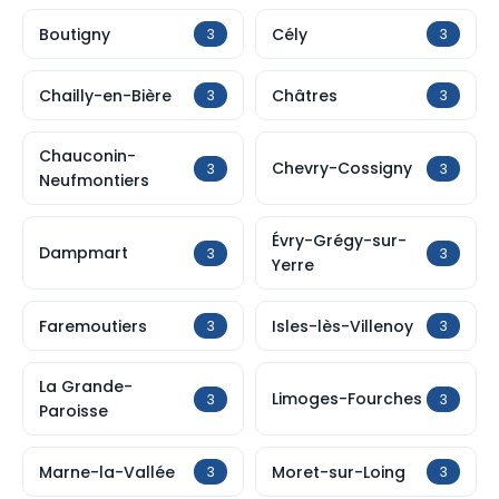
Boutigny
Cély
3
3
Chailly-en-Bière
Châtres
3
3
Chauconin-
Chevry-Cossigny
3
3
Neufmontiers
Évry-Grégy-sur-
Dampmart
3
3
Yerre
Faremoutiers
Isles-lès-Villenoy
3
3
La Grande-
Limoges-Fourches
3
3
Paroisse
Marne-la-Vallée
Moret-sur-Loing
3
3