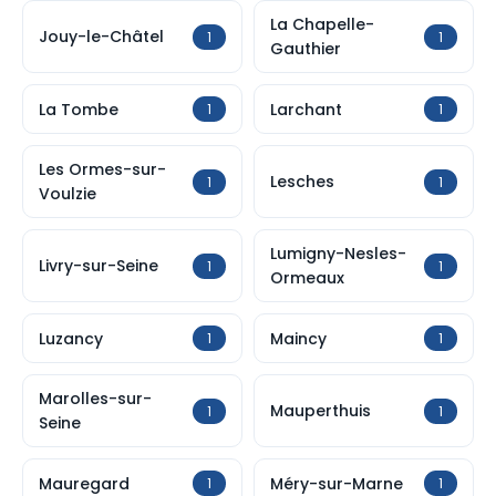
La Chapelle-
Jouy-le-Châtel
1
1
Gauthier
La Tombe
Larchant
1
1
Les Ormes-sur-
Lesches
1
1
Voulzie
Lumigny-Nesles-
Livry-sur-Seine
1
1
Ormeaux
Luzancy
Maincy
1
1
Marolles-sur-
Mauperthuis
1
1
Seine
Mauregard
Méry-sur-Marne
1
1