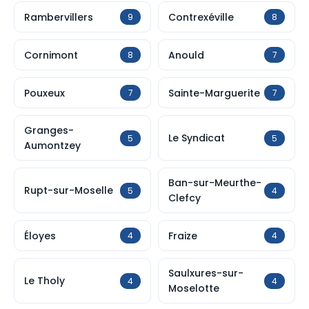
Rambervillers
Contrexéville
9
8
Cornimont
Anould
8
7
Pouxeux
Sainte-Marguerite
7
7
Granges-
Le Syndicat
5
5
Aumontzey
Ban-sur-Meurthe-
Rupt-sur-Moselle
5
4
Clefcy
Éloyes
Fraize
4
4
Saulxures-sur-
Le Tholy
4
4
Moselotte