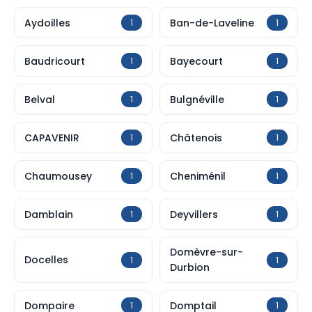
Aydoilles
Ban-de-Laveline
1
1
Baudricourt
Bayecourt
1
1
Belval
Bulgnéville
1
1
CAPAVENIR
Châtenois
1
1
Chaumousey
Cheniménil
1
1
Damblain
Deyvillers
1
1
Domèvre-sur-
Docelles
1
1
Durbion
Dompaire
Domptail
1
1