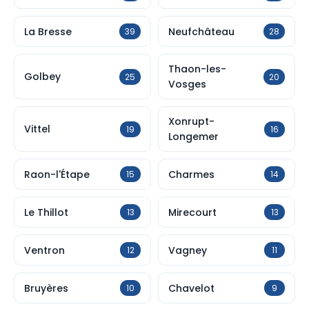
La Bresse
Neufchâteau
39
28
Thaon-les-
Golbey
25
20
Vosges
Xonrupt-
Vittel
19
16
Longemer
Raon-l'Étape
Charmes
15
14
Le Thillot
Mirecourt
13
13
Ventron
Vagney
12
11
Bruyères
Chavelot
10
9