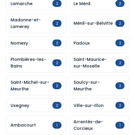
Lamarche
Le Ménil
2
2
Madonne-et-
Ménil-sur-Belvitte
2
2
Lamerey
Nomexy
Padoux
2
2
Plombières-les-
Saint-Maurice-
2
2
Bains
sur-Moselle
Saint-Michel-sur-
Saulcy-sur-
2
2
Meurthe
Meurthe
Uxegney
Ville-sur-Illon
2
2
Arrentès-de-
Ambacourt
1
1
Corcieux