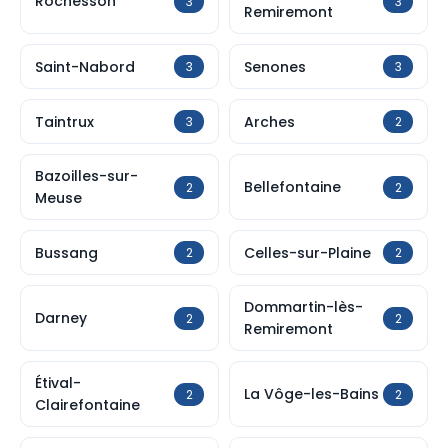
Rochesson
3
3
Remiremont
Saint-Nabord
Senones
3
3
Taintrux
Arches
3
2
Bazoilles-sur-
Bellefontaine
2
2
Meuse
Bussang
Celles-sur-Plaine
2
2
Dommartin-lès-
Darney
2
2
Remiremont
Étival-
La Vôge-les-Bains
2
2
Clairefontaine