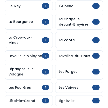
Jeuxey
L'Albenc
1
1
La Chapelle-
La Bourgonce
1
1
devant-Bruyères
La Croix-aux-
La Voivre
1
1
Mines
Laval-sur-Vologne
Laveline-du-Houx
1
1
Lépanges-sur-
Les Forges
1
1
Vologne
Les Poulières
Les Voivres
1
1
Liffol-le-Grand
Lignéville
1
1