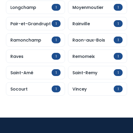
Longchamp
Moyenmoutier
1
1
Pair-et-Grandrupt
Rainville
1
1
Ramonchamp
Raon-aux-Bois
1
1
Raves
Remomeix
1
1
Saint-Amé
Saint-Remy
1
1
Socourt
Vincey
1
1