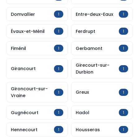
Domvallier
Entre-deux-Eaux
1
1
Évaux-et-Ménil
Ferdrupt
1
1
Fiménil
Gerbamont
1
1
Girecourt-sur-
Girancourt
1
1
Durbion
Gironcourt-sur-
Greux
1
1
Vraine
Gugnécourt
Hadol
1
1
Hennecourt
Housseras
1
1