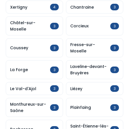
Xertigny
Chantraine
4
3
Châtel-sur-
Corcieux
3
3
Moselle
Fresse-sur-
Coussey
3
3
Moselle
Laveline-devant-
La Forge
3
3
Bruyères
Le Val-d'Ajol
Liézey
3
3
Monthureux-sur-
Plainfaing
3
3
Saône
Saint-Étienne-lès-