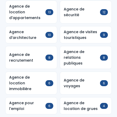
Agence de
Agence de
location
13
12
sécurité
d'appartements
Agence
Agence de visites
10
9
d'architecture
touristiques
Agence de
Agence de
relations
8
8
recrutement
publiques
Agence de
Agence de
location
6
6
voyages
immobilière
Agence pour
Agence de
6
4
l'emploi
location de grues