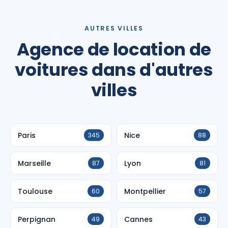
AUTRES VILLES
Agence de location de
voitures dans d'autres
villes
Paris
Nice
345
88
Marseille
Lyon
87
81
Toulouse
Montpellier
60
57
Perpignan
Cannes
49
43