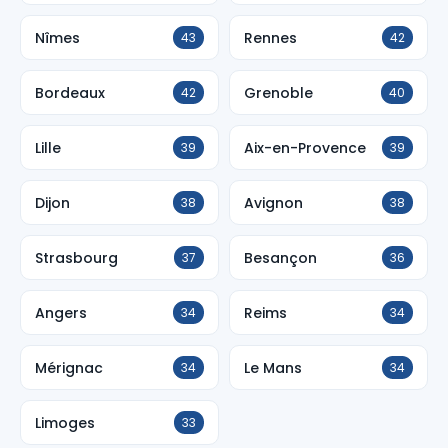
Nîmes
Rennes
43
42
Bordeaux
Grenoble
42
40
Lille
Aix-en-Provence
39
39
Dijon
Avignon
38
38
Strasbourg
Besançon
37
36
Angers
Reims
34
34
Mérignac
Le Mans
34
34
Limoges
33