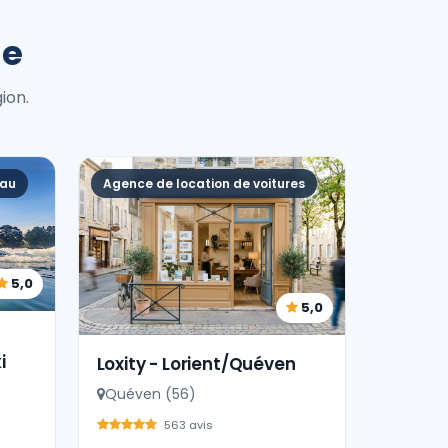
ne
ion.
eau
Agence de location de voitures
5,0
5,0
i
Loxity - Lorient/Quéven
Quéven (56)
563 avis