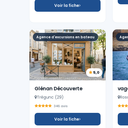
Voir la fiche
Agence d'excursions en bateau
Agen
5,0
Glénan Découverte
vag
Trégunc (29)
Ros
346 avis
Voir la fiche