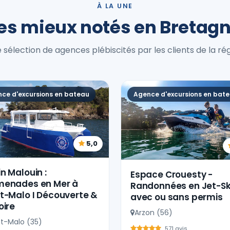
À LA UNE
es mieux notés en Bretag
 sélection de agences plébiscités par les clients de la rég
ce d'excursions en bateau
Agence d'excursions en bat
5,0
n Malouin :
Espace Crouesty -
menades en Mer à
Randonnées en Jet-Sk
t-Malo I Découverte &
avec ou sans permis
oire
Arzon (56)
nt-Malo (35)
571 avis