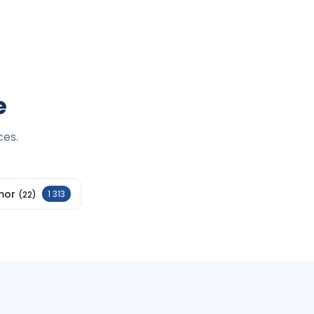
e
ces.
mor
1 313
(22)