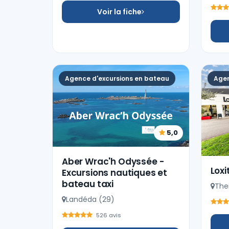
Voir la fiche
Agence d'excursions en bateau
Agen
5,0
Aber Wrac'h Odyssée -
Loxi
Excursions nautiques et
bateau taxi
The
Landéda (29)
526 avis