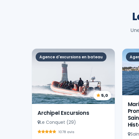
L
Une
Agence d'excursions en bateau
Agen
5,0
Mari
Pro
Archipel Excursions
Sain
Le Conquet (29)
Hist
1078 avis
Sai