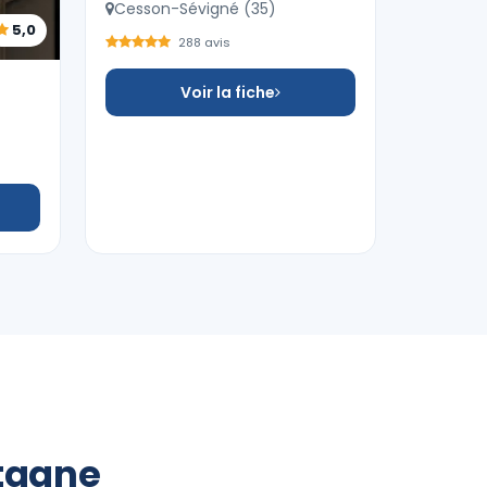
Cesson-Sévigné (35)
5,0
288 avis
Voir la fiche
etagne