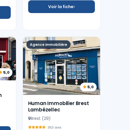
Voir la fiche
Agence immobilière
5,0
5,0
h
Human Immobilier Brest
Lambézellec
Brest (29)
353 avis