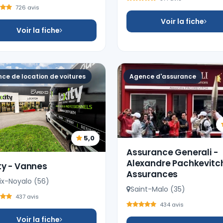
726 avis
Voir la fiche
Voir la fiche
ce de location de voitures
Agence d'assurance
5,0
Assurance Generali -
Alexandre Pachkevitc
ty - Vannes
Assurances
ix-Noyalo (56)
Saint-Malo (35)
437 avis
434 avis
Voir la fiche