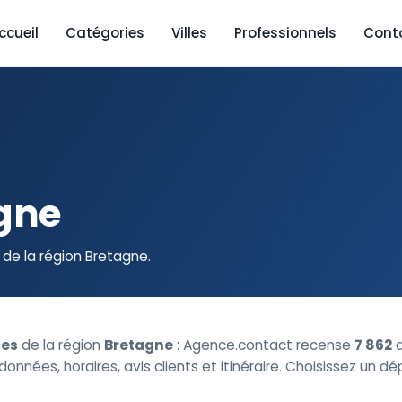
ccueil
Catégories
Villes
Professionnels
Cont
gne
e la région Bretagne.
es
de la région
Bretagne
: Agence.contact recense
7 862
a
nnées, horaires, avis clients et itinéraire. Choisissez un 