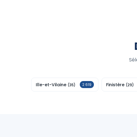
Sél
Ille-et-Vilaine
Finistère
2 619
(35)
(29)