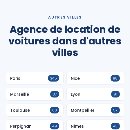
AUTRES VILLES
Agence de location de
voitures dans d'autres
villes
Paris
Nice
345
88
Marseille
Lyon
87
81
Toulouse
Montpellier
60
57
Perpignan
Nîmes
49
43