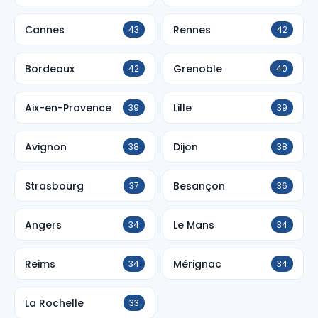
Cannes
Rennes
43
42
Bordeaux
Grenoble
42
40
Aix-en-Provence
Lille
39
39
Avignon
Dijon
38
38
Strasbourg
Besançon
37
36
Angers
Le Mans
34
34
Reims
Mérignac
34
34
La Rochelle
33