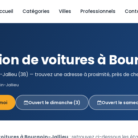
ccueil
Catégories
Villes
Professionnels
Cont
ion de voitures à Bou
Jallieu (38) — trouvez une adresse à proximité, près de ch
in-Jallieu
moi
Ouvert le dimanche (3)
Ouvert le samed
voitures à Bourgoin-Jallieu
: retrouvez ci-dessous les é