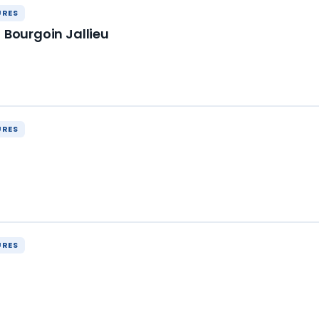
URES
- Bourgoin Jallieu
URES
URES