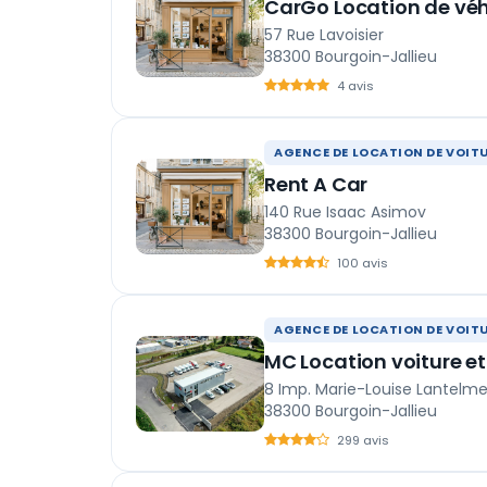
CarGo Location de vé
57 Rue Lavoisier
38300 Bourgoin-Jallieu
4 avis
AGENCE DE LOCATION DE VOIT
Rent A Car
140 Rue Isaac Asimov
38300 Bourgoin-Jallieu
100 avis
AGENCE DE LOCATION DE VOIT
MC Location voiture et 
8 Imp. Marie-Louise Lantelm
38300 Bourgoin-Jallieu
299 avis