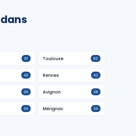
 dans
Toulouse
81
60
Rennes
43
42
Avignon
39
38
Mérignac
34
34