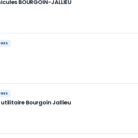
hicules BOURGOIN-JALLIEU
URES
URES
utilitaire Bourgoin Jallieu
e