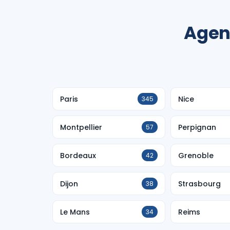
Agen
Paris
Nice
345
Montpellier
Perpignan
57
Bordeaux
Grenoble
42
Dijon
Strasbourg
38
Le Mans
Reims
34