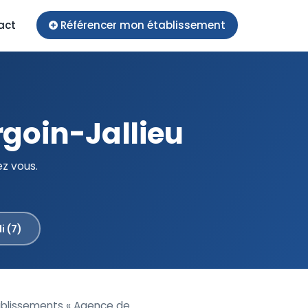
act
Référencer mon établissement
rgoin-Jallieu
ez vous.
i (7)
tablissements « Agence de