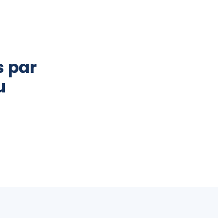
s par
u