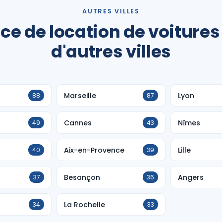
AUTRES VILLES
ce de location de voitures
d'autres villes
Marseille
Lyon
88
87
Cannes
Nîmes
49
43
Aix-en-Provence
Lille
40
39
Besançon
Angers
37
36
La Rochelle
34
33