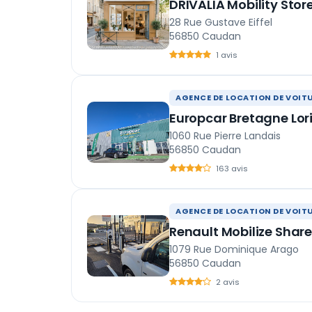
DRIVALIA Mobility Stor
28 Rue Gustave Eiffel
56850 Caudan
1 avis
AGENCE DE LOCATION DE VOIT
Europcar Bretagne Lor
1060 Rue Pierre Landais
56850 Caudan
163 avis
AGENCE DE LOCATION DE VOIT
Renault Mobilize Share
1079 Rue Dominique Arago
56850 Caudan
2 avis