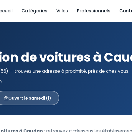
ccueil
Catégories
Villes
Professionnels
Cont
ion de voitures à Ca
56) — trouvez une adresse à proximité, près de chez vous.
n
Ouvert le samedi (1)
voitures à Caudan
: retrouvez ci-dessous les établissemen