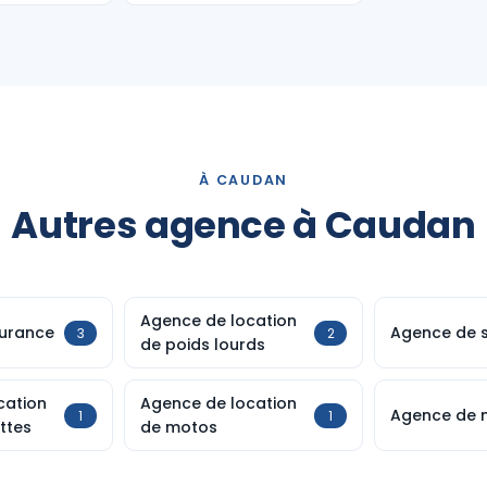
À CAUDAN
Autres agence à Caudan
Agence de location
urance
Agence de s
3
2
de poids lourds
cation
Agence de location
Agence de 
1
1
ttes
de motos