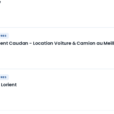
e
URES
ient Caudan - Location Voiture & Camion au Meill
URES
 Lorient