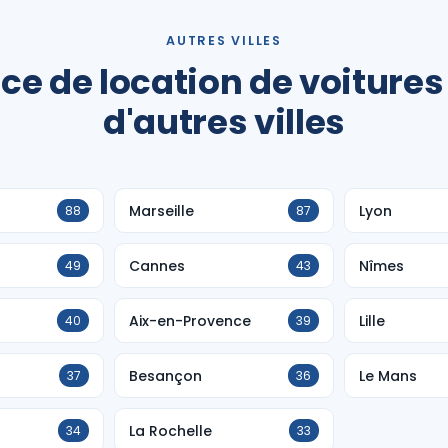
AUTRES VILLES
ce de location de voitures
d'autres villes
Marseille
Lyon
88
87
Cannes
Nîmes
49
43
Aix-en-Provence
Lille
40
39
Besançon
Le Mans
37
36
La Rochelle
34
33