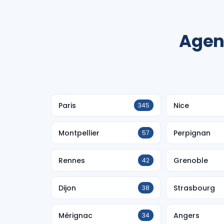
Agen
Paris
Nice
345
Montpellier
Perpignan
57
Rennes
Grenoble
42
Dijon
Strasbourg
38
Mérignac
Angers
34