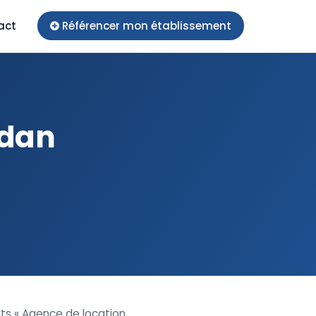
act
Référencer mon établissement
udan
ts « Agence de location