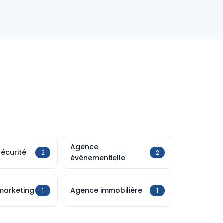
Agence
écurité
2
2
événementielle
marketing
Agence immobilière
1
1