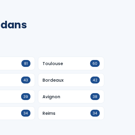
 dans
Toulouse
81
60
Bordeaux
43
42
Avignon
39
38
Reims
34
34