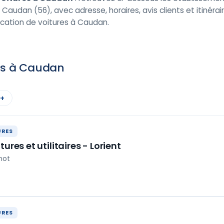
 Caudan (56), avec adresse, horaires, avis clients et itinér
cation de voitures à Caudan.
res à Caudan
 +
URES
ures et utilitaires - Lorient
not
URES