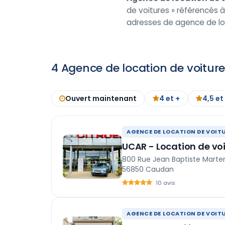
de voitures » référencés à
adresses de agence de lo
4 Agence de location de voitu
Ouvert maintenant
4 et +
4,5 et
AGENCE DE LOCATION DE VOIT
UCAR - Location de voit
800 Rue Jean Baptiste Marte
56850 Caudan
10 avis
AGENCE DE LOCATION DE VOIT