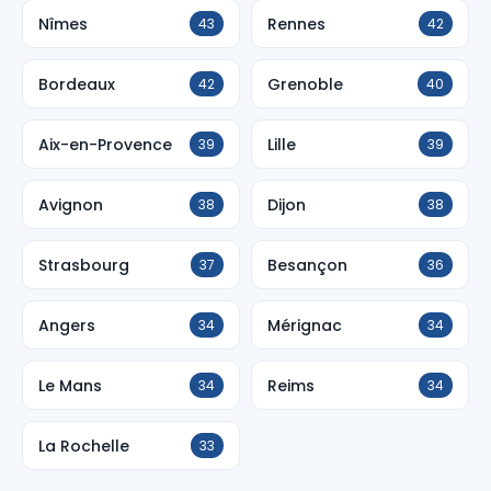
Nîmes
Rennes
43
42
Bordeaux
Grenoble
42
40
Aix-en-Provence
Lille
39
39
Avignon
Dijon
38
38
Strasbourg
Besançon
37
36
Angers
Mérignac
34
34
Le Mans
Reims
34
34
La Rochelle
33