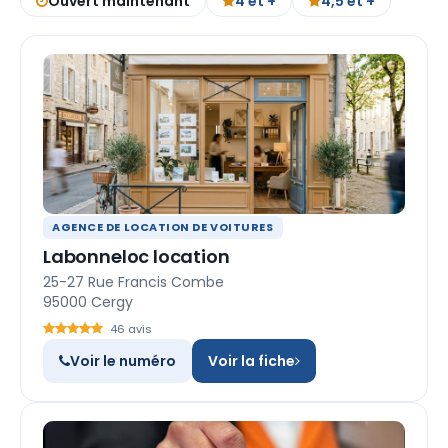
Ouvert maintenant
4 et +
4,5 et +
AGENCE DE LOCATION DE VOITURES
Labonneloc location
25-27 Rue Francis Combe
95000 Cergy
46 avis
Voir le numéro
Voir la fiche