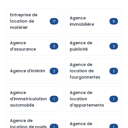
Entreprise de
Agence
location de
17
9
immobilière
matériel
Agence
Agence de
3
3
d'assurance
publicité
Agence de
Agence d'intérim
location de
2
2
fourgonnettes
Agence
Agence de
d'immatriculation
location
1
1
automobile
d'appartements
Agence de
Agence de
location de poids
1
1