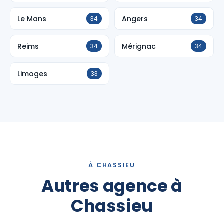
Le Mans
Angers
34
34
Reims
Mérignac
34
34
Limoges
33
À CHASSIEU
Autres agence à
Chassieu