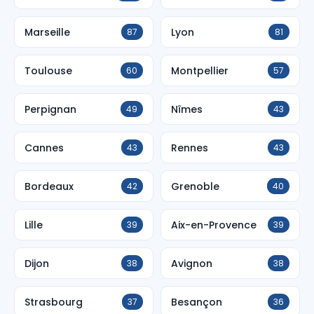
Marseille
Lyon
87
81
Toulouse
Montpellier
60
57
Perpignan
Nîmes
49
43
Cannes
Rennes
43
43
Bordeaux
Grenoble
42
40
Lille
Aix-en-Provence
39
39
Dijon
Avignon
38
38
Strasbourg
Besançon
37
36