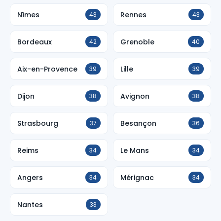
Nîmes
Rennes
43
43
Bordeaux
Grenoble
42
40
Aix-en-Provence
Lille
39
39
Dijon
Avignon
38
38
Strasbourg
Besançon
37
36
Reims
Le Mans
34
34
Angers
Mérignac
34
34
Nantes
33