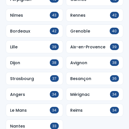
Nîmes
Rennes
43
42
Bordeaux
Grenoble
42
40
Lille
Aix-en-Provence
39
39
Dijon
Avignon
38
38
Strasbourg
Besançon
37
36
Angers
Mérignac
34
34
Le Mans
Reims
34
34
Nantes
33