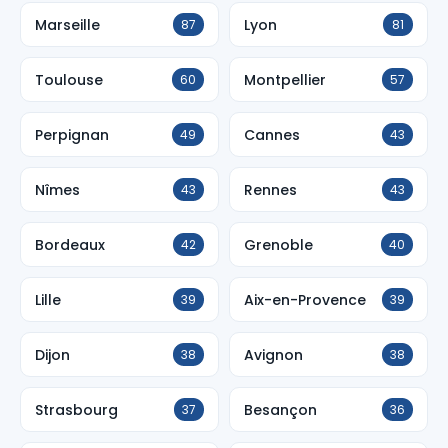
Marseille
Lyon
87
81
Toulouse
Montpellier
60
57
Perpignan
Cannes
49
43
Nîmes
Rennes
43
43
Bordeaux
Grenoble
42
40
Lille
Aix-en-Provence
39
39
Dijon
Avignon
38
38
Strasbourg
Besançon
37
36