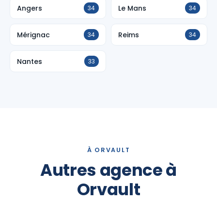
Angers
Le Mans
34
34
Mérignac
Reims
34
34
Nantes
33
À ORVAULT
Autres agence à
Orvault