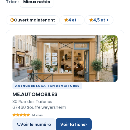
Trier :
Ouvert maintenant
4 et +
4,5 et +
AGENCE DE LOCATION DE VOITURES
ME.AUTOMOBILES
30 Rue des Tuileries
67460 Souffelweyersheim
14 avis
Voir le numéro
Voir la fiche