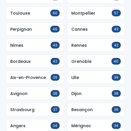
Toulouse
Montpellier
60
57
Perpignan
Cannes
49
43
Nîmes
Rennes
43
42
Bordeaux
Grenoble
42
40
Aix-en-Provence
Lille
39
39
Avignon
Dijon
38
38
Strasbourg
Besançon
37
36
Angers
Mérignac
34
34