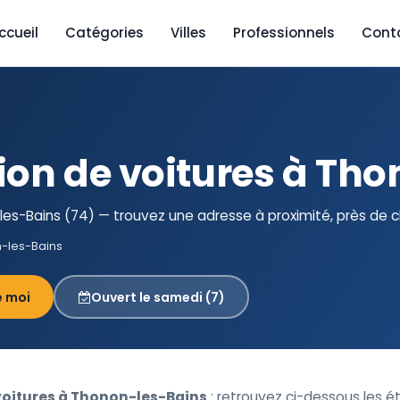
ccueil
Catégories
Villes
Professionnels
Cont
ion de voitures à Th
es-Bains (74) — trouvez une adresse à proximité, près de c
-les-Bains
e moi
Ouvert le samedi (7)
voitures à Thonon-les-Bains
: retrouvez ci-dessous les 