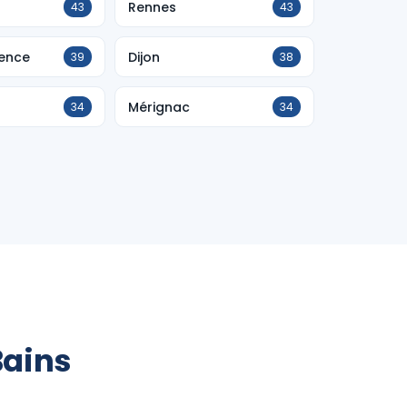
Rennes
43
43
vence
Dijon
39
38
Mérignac
34
34
Bains