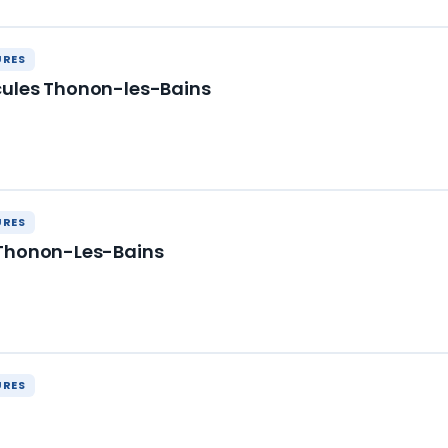
URES
cules Thonon-les-Bains
URES
 Thonon-Les-Bains
URES