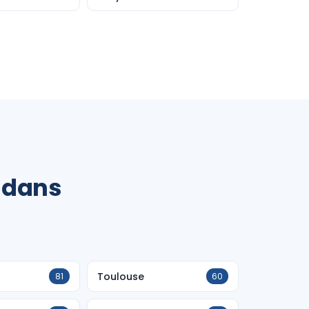
 dans
Toulouse
81
60