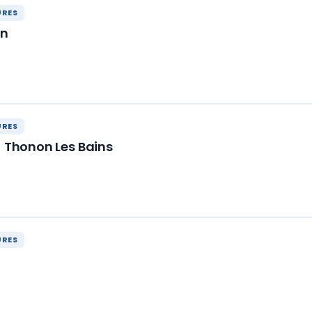
URES
an
URES
- Thonon Les Bains
URES