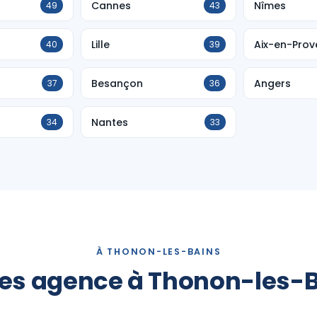
Cannes
Nîmes
49
43
Lille
Aix-en-Pro
40
39
Besançon
Angers
37
36
Nantes
34
33
À THONON-LES-BAINS
es agence à Thonon-les-