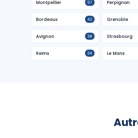
Montpellier
Perpignan
57
Bordeaux
Grenoble
42
Avignon
Strasbourg
38
Reims
Le Mans
34
Autr