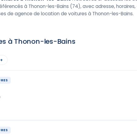
éférencés à Thonon-les-Bains (74), avec adresse, horaires, av
es de agence de location de voitures à Thonon-les-Bains.
res à Thonon-les-Bains
 +
URES
e
URES