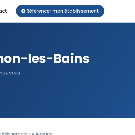
act
Référencer mon établissement
onon-les-Bains
hez vous.
établissements « Agence