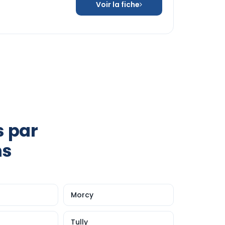
Voir la fiche
s par
ns
Morcy
Tully