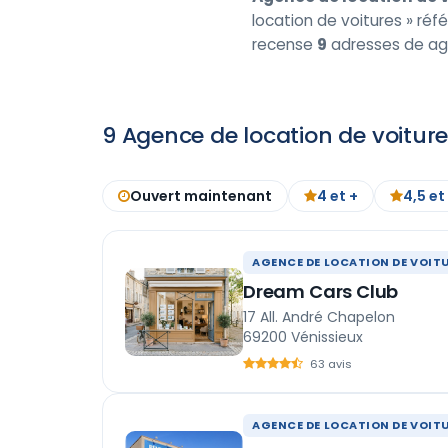
location de voitures » réfé
recense
9
adresses de age
9 Agence de location de voiture
Ouvert maintenant
4 et +
4,5 et
AGENCE DE LOCATION DE VOIT
Dream Cars Club
17 All. André Chapelon
69200 Vénissieux
63 avis
AGENCE DE LOCATION DE VOIT