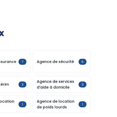
x
ssurance
Agence de sécurité
7
6
Agence de services
térim
3
3
d'aide à domicile
ocation
Agence de location
1
1
de poids lourds