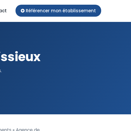
act
Référencer mon établissement
issieux
.
ements « Agence de