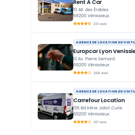
Rent A Car
10 All. des Érables
69200 Vénissieux
213 avis
AGENCE DE LOCATION DE VOIT
Europcar Lyon Venissieu
13 Av. Pierre Semard
69200 Vénissieux
268 avis
AGENCE DE LOCATION DE VOIT
Carrefour Location
136 Bd Irène Joliot Curie
69200 Vénissieux
147 avis