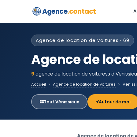
Agence
.contact
A
Agence de location de voitures · 69
Agence de locat
9
agence de location de voituress à Vénissieu
Accueil
Agence de location de voitures
Véniss
Tout Vénissieux
Autour de moi
Agence de location de v