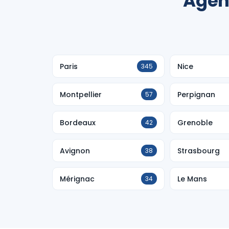
Agen
Paris
Nice
345
Montpellier
Perpignan
57
Bordeaux
Grenoble
42
Avignon
Strasbourg
38
Mérignac
Le Mans
34