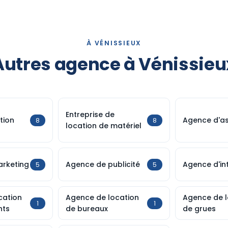
À VÉNISSIEUX
Autres agence à Vénissieu
Entreprise de
tion
Agence d'a
8
8
location de matériel
rketing
Agence de publicité
Agence d'in
5
5
cation
Agence de location
Agence de l
1
1
nts
de bureaux
de grues