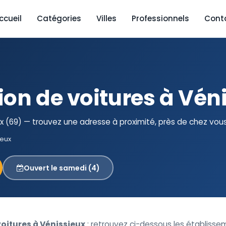
ccueil
Catégories
Villes
Professionnels
Cont
ion de voitures à Vén
x (69) — trouvez une adresse à proximité, près de chez vous
ieux
Ouvert le samedi (4)
oitures à Vénissieux
: retrouvez ci-dessous les établiss