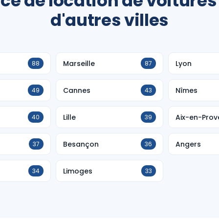
ce de location de voitures
d'autres villes
Marseille
Lyon
88
87
Cannes
Nîmes
49
43
Lille
Aix-en-Pro
40
39
Besançon
Angers
37
36
Limoges
34
33