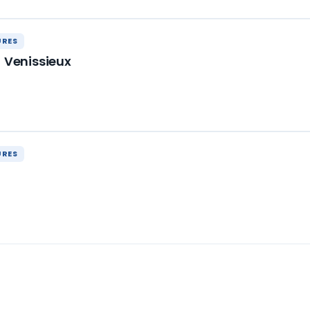
URES
- Venissieux
URES