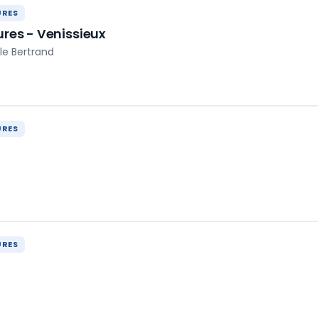
URES
ures - Venissieux
ile Bertrand
URES
URES