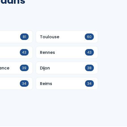
 dans
Toulouse
81
60
Rennes
43
43
vence
Dijon
39
38
Reims
34
34