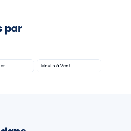
s par
tes
Moulin à Vent