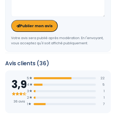
Publier mon avis
Votre avis sera publié après modération. En l'envoyant,
vous acceptez qu'il soit affiché publiquement.
Avis clients (36)
5★
22
3,9
4★
5
3★
1
2★
1
36 avis
1★
7