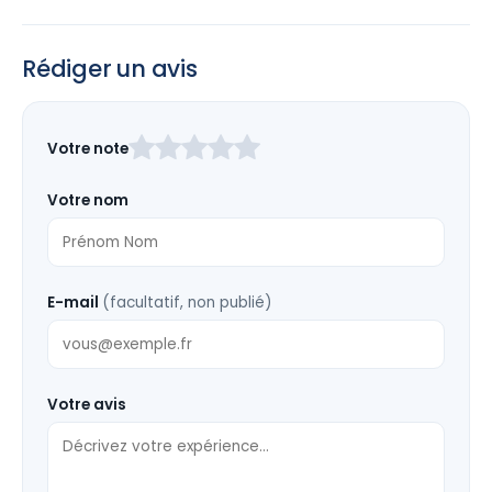
Rédiger un avis
Laissez
Votre note
ce
champ
Votre nom
vide
E-mail
(facultatif, non publié)
Votre avis