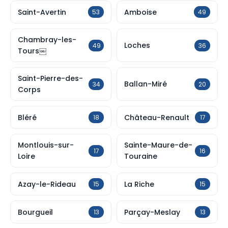
Saint-Avertin
Amboise
53
49
Chambray-les-
Loches
49
36
Tours￼
Saint-Pierre-des-
Ballan-Miré
34
20
Corps
Bléré
Château-Renault
18
17
Montlouis-sur-
Sainte-Maure-de-
17
16
Loire
Touraine
Azay-le-Rideau
La Riche
15
15
Bourgueil
Parçay-Meslay
13
13