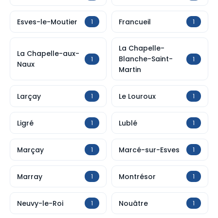
Esves-le-Moutier
Francueil
1
1
La Chapelle-
La Chapelle-aux-
Blanche-Saint-
1
1
Naux
Martin
Larçay
Le Louroux
1
1
Ligré
Lublé
1
1
Marçay
Marcé-sur-Esves
1
1
Marray
Montrésor
1
1
Neuvy-le-Roi
Nouâtre
1
1