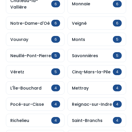
Château-la-
Monnaie
6
6
Vallière
Notre-Dame-d'Oé
Veigné
6
6
Vouvray
Monts
6
5
Neuillé-Pont-Pierre
Savonnières
5
5
Véretz
Cinq-Mars-la-Pile
5
4
L'Île-Bouchard
Mettray
4
4
Pocé-sur-Cisse
Reignac-sur-Indre
4
4
Richelieu
Saint-Branchs
4
4