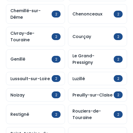
Chemillé-sur-
Chenonceaux
2
2
Dême
Civray-de-
Courçay
2
2
Touraine
Le Grand-
Genillé
2
2
Pressigny
Lussault-sur-Loire
Luzillé
2
2
Noizay
Preuilly-sur-Claise
2
2
Rouziers-de-
Restigné
2
2
Touraine