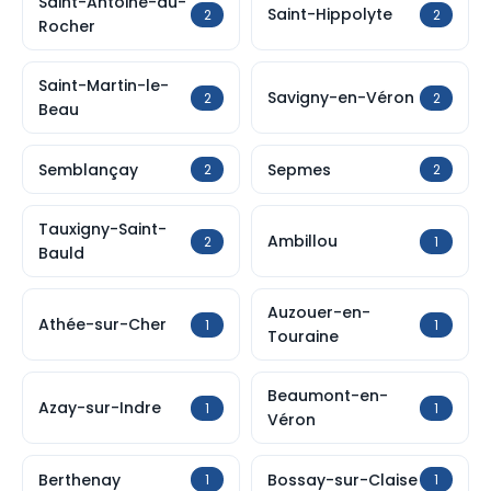
Saint-Antoine-du-
Saint-Hippolyte
2
2
Rocher
Saint-Martin-le-
Savigny-en-Véron
2
2
Beau
Semblançay
Sepmes
2
2
Tauxigny-Saint-
Ambillou
2
1
Bauld
Auzouer-en-
Athée-sur-Cher
1
1
Touraine
Beaumont-en-
Azay-sur-Indre
1
1
Véron
Berthenay
Bossay-sur-Claise
1
1