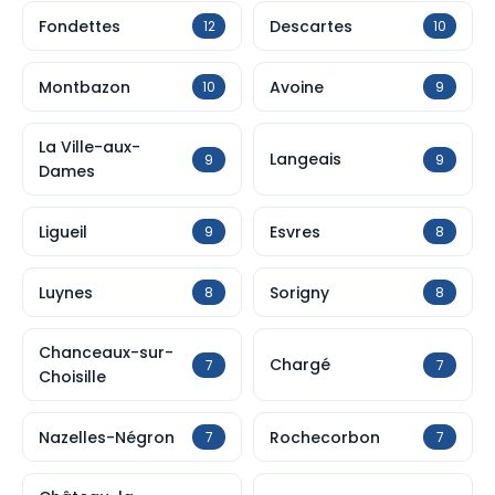
Fondettes
Descartes
12
10
Montbazon
Avoine
10
9
La Ville-aux-
Langeais
9
9
Dames
Ligueil
Esvres
9
8
Luynes
Sorigny
8
8
Chanceaux-sur-
Chargé
7
7
Choisille
Nazelles-Négron
Rochecorbon
7
7