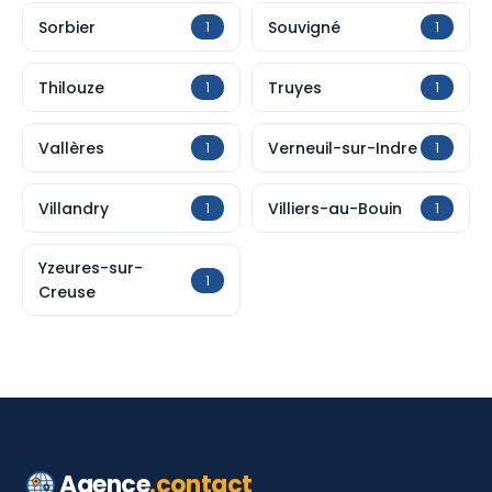
Sorbier
Souvigné
1
1
Thilouze
Truyes
1
1
Vallères
Verneuil-sur-Indre
1
1
Villandry
Villiers-au-Bouin
1
1
Yzeures-sur-
1
Creuse
Agence
.contact