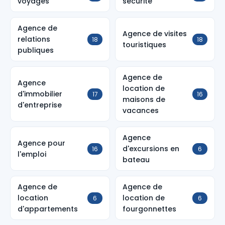
voyages
sécurité
Agence de
Agence de visites
relations
18
18
touristiques
publiques
Agence de
Agence
location de
d'immobilier
17
16
maisons de
d'entreprise
vacances
Agence
Agence pour
d'excursions en
16
6
l'emploi
bateau
Agence de
Agence de
location
location de
6
6
d'appartements
fourgonnettes