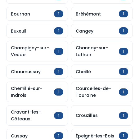
Bournan
Bréhémont
1
1
Buxeuil
Cangey
1
1
Champigny-sur-
Channay-sur-
1
1
Veude
Lathan
Chaumussay
Cheillé
1
1
Chemillé-sur-
Courcelles-de-
1
1
Indrois
Touraine
Cravant-les-
Crouzilles
1
1
Côteaux
Cussay
Épeigné-les-Bois
1
1