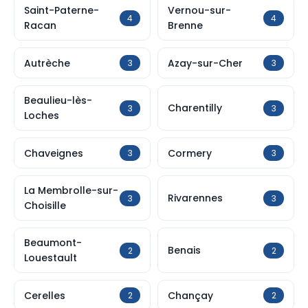
Saint-Paterne-
Vernou-sur-
4
4
Racan
Brenne
Autrèche
Azay-sur-Cher
3
3
Beaulieu-lès-
Charentilly
3
3
Loches
Chaveignes
Cormery
3
3
La Membrolle-sur-
Rivarennes
3
3
Choisille
Beaumont-
Benais
2
2
Louestault
Cerelles
Chançay
2
2