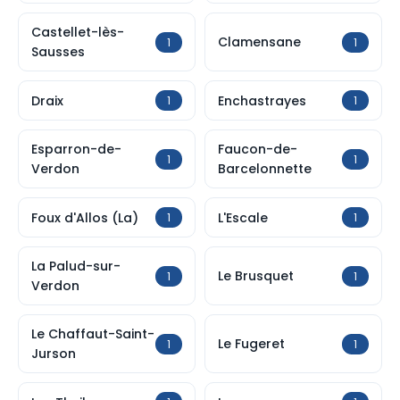
Castellet-lès-
Clamensane
1
1
Sausses
Draix
Enchastrayes
1
1
Esparron-de-
Faucon-de-
1
1
Verdon
Barcelonnette
Foux d'Allos (La)
L'Escale
1
1
La Palud-sur-
Le Brusquet
1
1
Verdon
Le Chaffaut-Saint-
Le Fugeret
1
1
Jurson