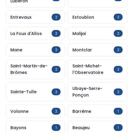
Luberon
Entrevaux
Estoublon
2
2
La Foux d'Allos
Malijai
2
2
Mane
Montclar
2
2
Saint-Martin-de-
Saint-Michel-
2
2
Brômes
l'Observatoire
Ubaye-Serre-
Sainte-Tulle
2
2
Ponçon
Volonne
Barrême
2
1
Bayons
Beaujeu
1
1