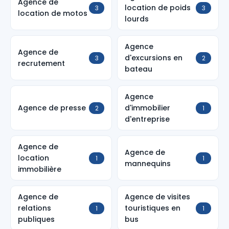
Agence de
location de poids
3
3
location de motos
lourds
Agence
Agence de
d'excursions en
3
2
recrutement
bateau
Agence
Agence de presse
d'immobilier
2
1
d'entreprise
Agence de
Agence de
location
1
1
mannequins
immobilière
Agence de
Agence de visites
relations
touristiques en
1
1
publiques
bus