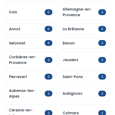
Allemagne-en-
Volx
5
4
Provence
Annot
La Brillanne
4
4
Selonnet
Banon
4
3
Corbières-en-
Jausiers
3
3
Provence
Pierrevert
Saint-Pons
3
3
Aubenas-les-
Aubignosc
2
2
Alpes
Céreste-en-
Colmars
2
2