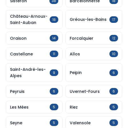
Sisteron
Barcelonnette
38
18
Château-Arnoux-
Gréoux-les-Bains
18
17
Saint-Auban
Oraison
Forcalquier
14
12
Castellane
Allos
11
10
Saint-André-les-
Peipin
9
6
Alpes
Peyruis
Uvernet-Fours
6
6
Les Mées
Riez
5
5
Seyne
Valensole
5
5