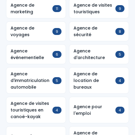
Agence de
Agence de visites
11
9
marketing
touristiques
Agence de
Agence de
9
8
voyages
sécurité
Agence
Agence
6
5
événementielle
d'architecture
Agence
Agence de
d'immatriculation
location de
5
4
automobile
bureaux
Agence de visites
Agence pour
touristiques en
4
4
l'emploi
canoë-kayak
Agence de