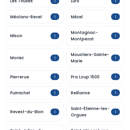
Les Thuiles
Lurs
1
1
Méolans-Revel
Mézel
1
1
Montagnac-
Mison
1
1
Montpezat
Moustiers-Sainte-
Moriez
1
1
Marie
Pierrerue
Pra Loup 1500
1
1
Puimichel
Reillanne
1
1
Saint-Étienne-les-
Revest-du-Bion
1
1
Orgues