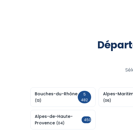
Départ
Sél
Bouches-du-Rhône
Alpes-Mariti
5
482
(13)
(06)
Alpes-de-Haute-
450
Provence
(04)