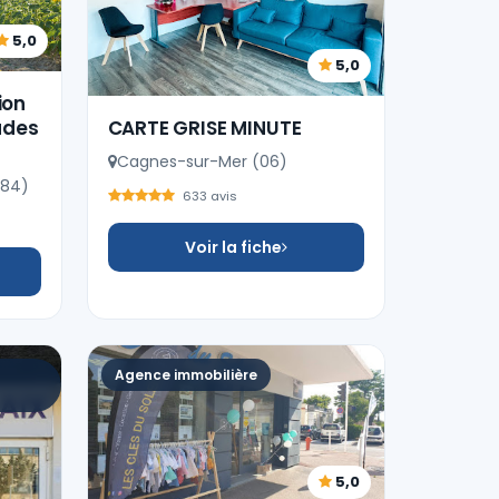
5,0
5,0
ion
ades
CARTE GRISE MINUTE
Cagnes-sur-Mer (06)
(84)
633 avis
Voir la fiche
Agence immobilière
5,0