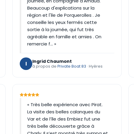
journée, en compagnie d'Arnaud.
Beaucoup d'explications sur la
région et l'île de Porquerolles . Je
conseille les yeux fermés cette
sortie à la journée, qui fut très
agréable en famille et amies . On
remercie f… »
Ingrid Chaumont
I
à propos de
Private Boat 83
· Hyères
« Très belle expérience avec Pirat.
La visite des belles calanques du
Var et de l’île des Embiez fut une
très belle découverte grâce à
Charly. Il s’est montré très sympa et