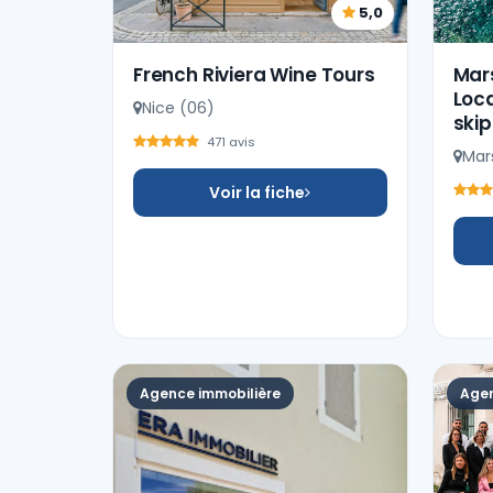
5,0
French Riviera Wine Tours
Mars
Loc
Nice (06)
ski
471 avis
Mars
Voir la fiche
Agence immobilière
Agen