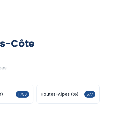
es-Côte
ces.
Hautes-Alpes
1 750
577
4)
(05)