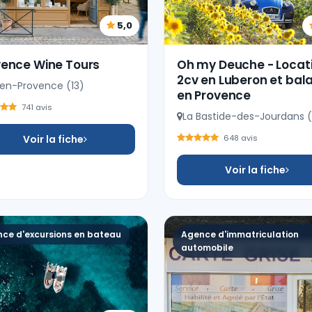
5,0
vence Wine Tours
Oh my Deuche - Locat
2cv en Luberon et bal
-en-Provence (13)
en Provence
741 avis
La Bastide-des-Jourdans 
Voir la fiche
648 avis
Voir la fiche
ce d'excursions en bateau
Agence d'immatriculation
automobile