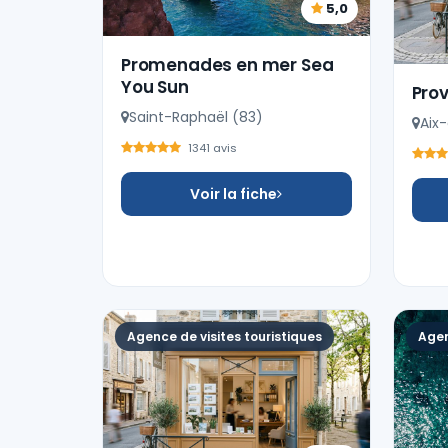
5,0
Promenades en mer Sea
You Sun
Pro
Saint-Raphaël (83)
Aix
1341 avis
Voir la fiche
Agence de visites touristiques
Agen