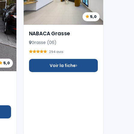
5,0
NABACA Grasse
Grasse (06)
294 avis
5,0
Voir la fiche