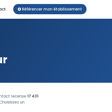
act
Référencer mon établissement
ur
ntact recense
17 431
 Choisissez un