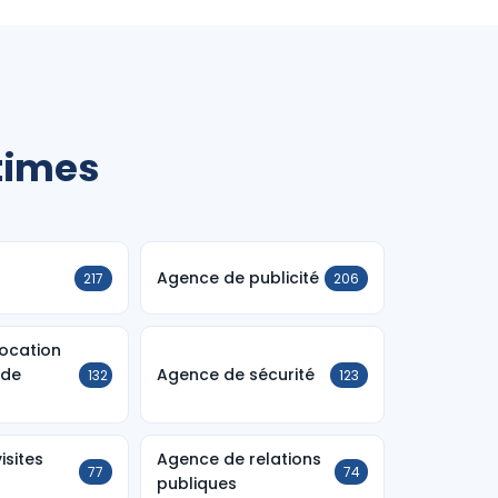
times
Agence de publicité
217
206
ocation
 de
Agence de sécurité
132
123
isites
Agence de relations
77
74
publiques