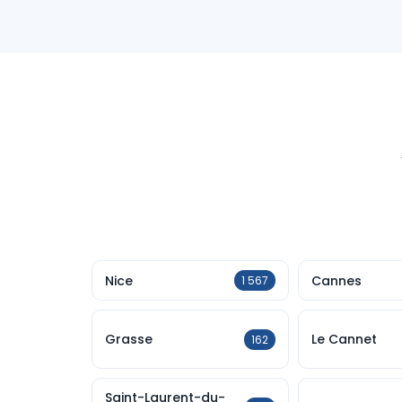
Nice
Cannes
1 567
Grasse
Le Cannet
162
Saint-Laurent-du-