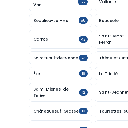
Vallauris
122
Var
Beaulieu-sur-Mer
Beausoleil
55
Saint-Jean-
Carros
42
Ferrat
Saint-Paul-de-Vence
Théoule-sur-
23
Èze
La Trinité
16
Saint-Étienne-de-
Saint-Jeanne
12
Tinée
Châteauneuf-Grasse
Tourrettes-s
10