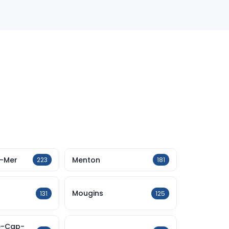
s
-Mer
Menton
223
181
Mougins
131
125
e-Cap-