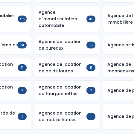
Agence
obilier
Agence de l
d'immatriculation
55
49
immobilière
automobile
Agence de location
l'emploi
Agence arti
24
19
de bureaux
cation
Agence de location
Agence de
11
11
de poids lourds
mannequin
cation
Agence de location
Agence de 
7
7
de fourgonnettes
rde de
Agence de location
Agence de p
1
1
de mobile homes