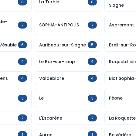
La Turbie
8
8
Siagne
-de-
SOPHIA-ANTIPOLIS
Aspremont
7
7
-Vésubie
Auribeau-sur-Siagne
Breil-sur-R
6
5
Le Bar-sur-Loup
Roquebillièr
4
4
vens
Valdeblore
Biot Sophia-
4
4
Le
Péone
3
3
L'Escarène
La Roquette
2
2
Auron
Belvédère
1
1