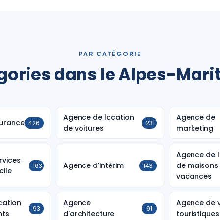
PAR CATÉGORIE
gories dans le Alpes-Mari
Agence de location
Agence de
urance
426
231
de voitures
marketing
Agence de l
rvices
Agence d'intérim
de maisons
163
143
cile
vacances
cation
Agence
Agence de v
93
91
nts
d'architecture
touristiques