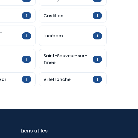
Castillon
1
1
-
Lucéram
1
1
Saint-Sauveur-sur-
1
1
Tinée
Var
Villefranche
1
1
Liens utiles