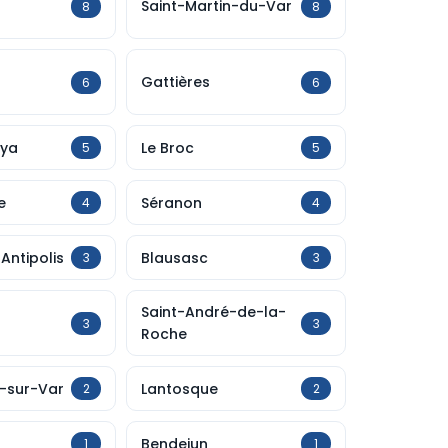
Saint-Martin-du-Var
8
8
Gattières
6
6
oya
Le Broc
5
5
e
Séranon
4
4
Antipolis
Blausasc
3
3
Saint-André-de-la-
3
3
Roche
-sur-Var
Lantosque
2
2
Bendejun
1
1