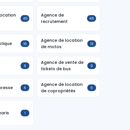
ocation
Agence de
45
45
recrutement
Agence de location
stique
16
13
de motos
Agence de vente de
9
9
s
tickets de bus
Agence de location
presse
6
5
de copropriétés
aris
1