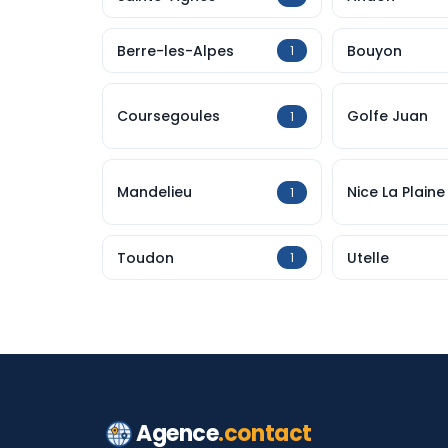
Berre-les-Alpes
Bouyon
1
Coursegoules
Golfe Juan
1
Mandelieu
Nice La Plaine
1
Toudon
Utelle
1
Agence
.contact