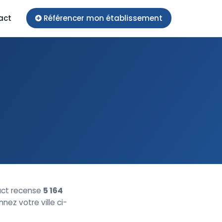
act
Référencer mon établissement
act recense
5 164
nnez votre ville ci-