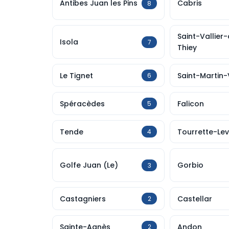
Antibes Juan les Pins
Cabris
8
Saint-Vallier
Isola
7
Thiey
Le Tignet
Saint-Martin
6
Spéracèdes
Falicon
5
Tende
Tourrette-Le
4
Golfe Juan (Le)
Gorbio
3
Castagniers
Castellar
2
Sainte-Agnès
Andon
2