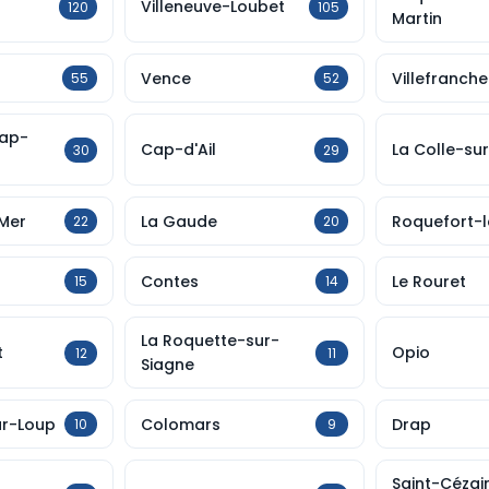
Villeneuve-Loubet
120
105
Martin
Vence
Villefranch
55
52
Cap-
Cap-d'Ail
La Colle-su
30
29
Mer
La Gaude
Roquefort-l
22
20
Contes
Le Rouret
15
14
La Roquette-sur-
t
Opio
12
11
Siagne
ur-Loup
Colomars
Drap
10
9
Saint-Cézai