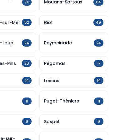
Mouans-Sartoux
70
64
e-sur-Mer
Biot
52
49
r-Loup
Peymeinade
24
24
es-Pins
Pégomas
20
17
Levens
14
14
Puget-Théniers
11
11
Sospel
9
9
re-sur-