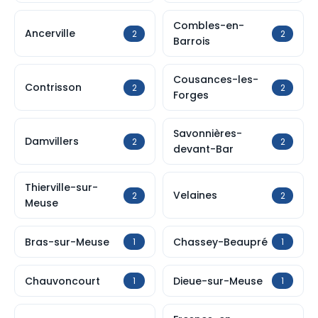
Combles-en-
Ancerville
2
2
Barrois
Cousances-les-
Contrisson
2
2
Forges
Savonnières-
Damvillers
2
2
devant-Bar
Thierville-sur-
Velaines
2
2
Meuse
Bras-sur-Meuse
Chassey-Beaupré
1
1
Chauvoncourt
Dieue-sur-Meuse
1
1