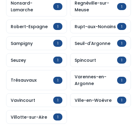
Nonsard-
Regnéville-sur-
1
1
Lamarche
Meuse
Robert-Espagne
Rupt-aux-Nonains
1
1
Sampigny
Seuil-d'Argonne
1
1
Seuzey
Spincourt
1
1
Varennes-en-
Trésauvaux
1
1
Argonne
Vavincourt
Ville-en-Woëvre
1
1
Villotte-sur-Aire
1