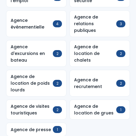
l'emploi
sécurité
Agence de
Agence
relations
4
3
événementielle
publiques
Agence
Agence de
d'excursions en
location de
2
2
bateau
chalets
Agence de
Agence de
location de poids
2
2
recrutement
lourds
Agence de visites
Agence de
2
1
touristiques
location de grues
Agence de presse
1