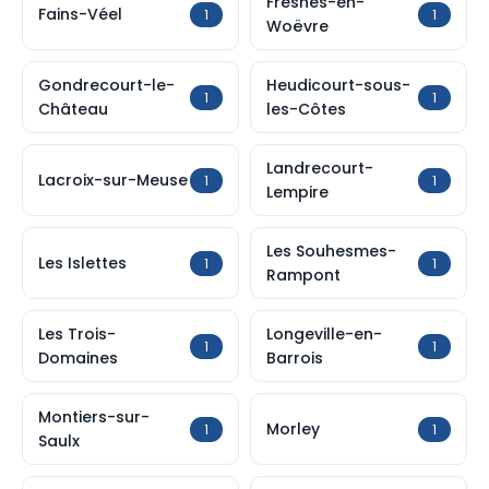
Fresnes-en-
Fains-Véel
1
1
Woëvre
Gondrecourt-le-
Heudicourt-sous-
1
1
Château
les-Côtes
Landrecourt-
Lacroix-sur-Meuse
1
1
Lempire
Les Souhesmes-
Les Islettes
1
1
Rampont
Les Trois-
Longeville-en-
1
1
Domaines
Barrois
Montiers-sur-
Morley
1
1
Saulx