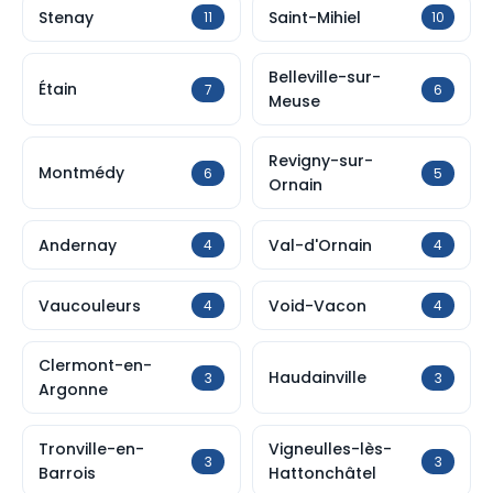
Stenay
Saint-Mihiel
11
10
Belleville-sur-
Étain
7
6
Meuse
Revigny-sur-
Montmédy
6
5
Ornain
Andernay
Val-d'Ornain
4
4
Vaucouleurs
Void-Vacon
4
4
Clermont-en-
Haudainville
3
3
Argonne
Tronville-en-
Vigneulles-lès-
3
3
Barrois
Hattonchâtel