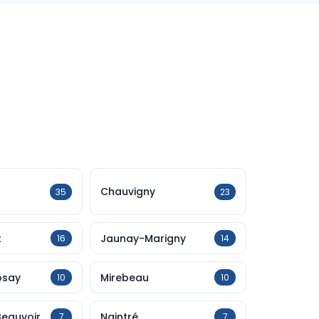
Chauvigny
35
23
t
Jaunay-Marigny
16
14
osay
Mirebeau
10
10
Beauvoir
Naintré
7
7