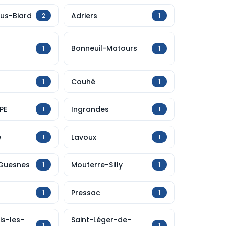
us-Biard
Adriers
2
1
Bonneuil-Matours
1
1
Couhé
1
1
PE
Ingrandes
1
1
e
Lavoux
1
1
Guesnes
Mouterre-Silly
1
1
Pressac
1
1
is-les-
Saint-Léger-de-
1
1