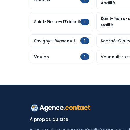
Andillé
Saint-Pierre-
Saint-Pierre-d'Exideuil
1
Maillé
Savigny-Lévescault
Scorbé-Clair
1
Voulon
Vouneuil-sur
1
Agence
.contact
À propos du site
Agence est un annuaire spécialisé « agence » : 