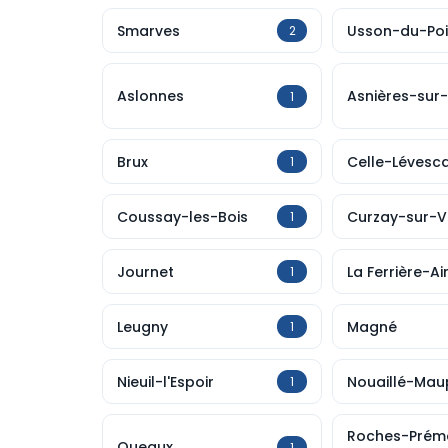
Smarves
Usson-du-Poi
2
Aslonnes
Asnières-sur-
1
Brux
Celle-Lévesca
1
Coussay-les-Bois
Curzay-sur-
1
Journet
La Ferrière-Ai
1
Leugny
Magné
1
Nieuil-l'Espoir
Nouaillé-Mau
1
Roches-Prém
Queaux
1