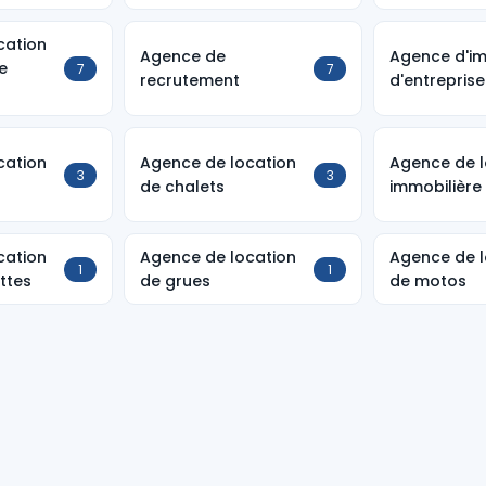
cation
Agence de
Agence d'im
e
7
7
recrutement
d'entreprise
cation
Agence de location
Agence de l
3
3
de chalets
immobilière
cation
Agence de location
Agence de l
1
1
ttes
de grues
de motos