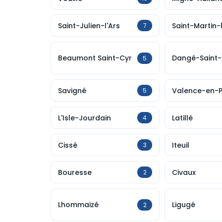
Saint-Julien-l'Ars
Saint-Martin-
7
Beaumont Saint-Cyr
Dangé-Saint
5
Savigné
Valence-en-P
5
L'Isle-Jourdain
Latillé
4
Cissé
Iteuil
3
Bouresse
Civaux
2
Lhommaizé
Ligugé
2