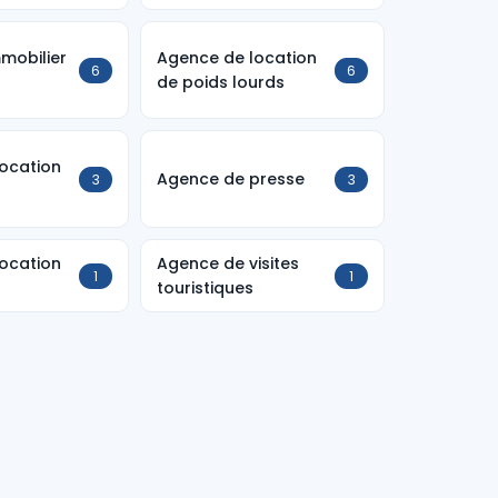
mobilier
Agence de location
6
6
de poids lourds
ocation
Agence de presse
3
3
ocation
Agence de visites
1
1
touristiques