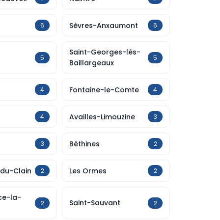
Sèvres-Anxaumont
6
6
Saint-Georges-lès-
5
5
Baillargeaux
Fontaine-le-Comte
4
4
Availles-Limouzine
4
3
Béthines
3
2
-du-Clain
Les Ormes
2
2
ce-la-
Saint-Sauvant
2
2