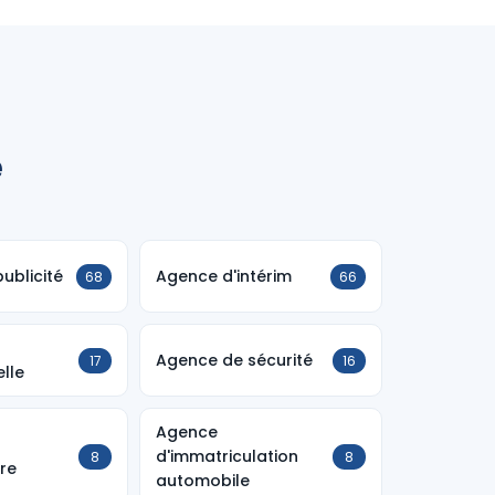
e
ublicité
Agence d'intérim
68
66
Agence de sécurité
17
16
lle
Agence
d'immatriculation
8
8
ure
automobile