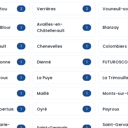
tou
Verrières
Vouneuil-so
2
2
Availles-en-
Blour
Blanzay
1
1
Châtellerault
ult
Chenevelles
Colombiers
1
1
Vonne
Dienné
FUTUROSCO
1
1
roux
La Puye
La Trimouill
1
1
Maillé
Monts-sur-
1
1
pertuis
Oyré
Payroux
1
1
arie-
Saint-Gerva
Saint-Germain
1
1