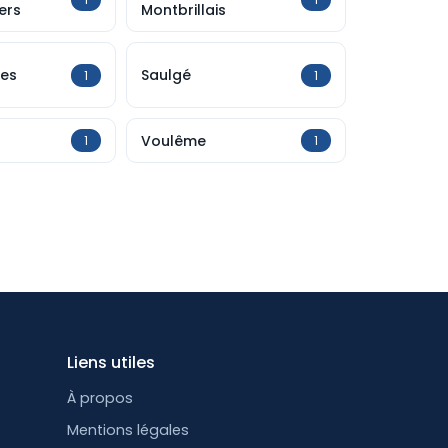
ers
Montbrillais
es
Saulgé
1
1
Voulême
1
1
Liens utiles
À propos
Mentions légales