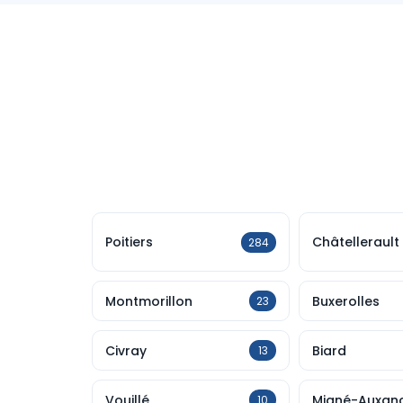
Poitiers
Châtellerault
284
Montmorillon
Buxerolles
23
Civray
Biard
13
Vouillé
Migné-Auxan
10