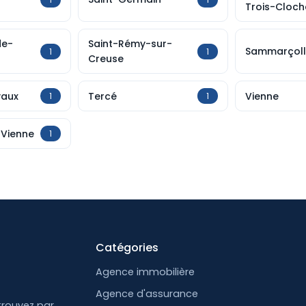
Trois-Cloch
de-
Saint-Rémy-sur-
Sammarçoll
1
1
Creuse
vaux
Tercé
Vienne
1
1
-Vienne
1
Catégories
Agence immobilière
Agence d'assurance
trouvez par