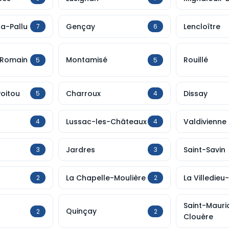
la-Pallu
Gençay
Lencloître
7
6
-Romain
Montamisé
Rouillé
5
5
oitou
Charroux
Dissay
5
4
Lussac-les-Châteaux
Valdivienne
4
4
Jardres
Saint-Savin
3
3
La Chapelle-Moulière
La Villedieu
2
2
Saint-Mauri
Quinçay
2
2
Clouère