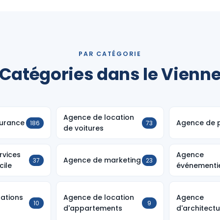
PAR CATÉGORIE
Catégories dans le Vienn
Agence de location
urance
Agence de p
186
73
de voitures
rvices
Agence
Agence de marketing
37
23
cile
événementie
lations
Agence de location
Agence
10
9
d'appartements
d'architect