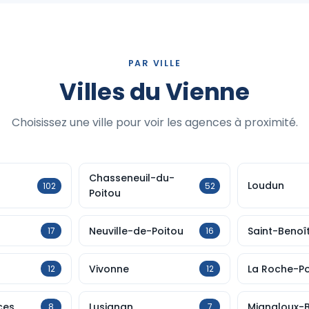
PAR VILLE
Villes du Vienne
Choisissez une ville pour voir les agences à proximité.
Chasseneuil-du-
Loudun
102
52
Poitou
Neuville-de-Poitou
Saint-Benoî
17
16
Vivonne
La Roche-P
12
12
ces
Lusignan
Mignaloux-
8
7