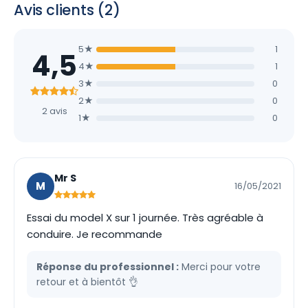
Avis clients (2)
5★
1
4,5
4★
1
3★
0
2★
0
2 avis
1★
0
Mr S
M
16/05/2021
Essai du model X sur 1 journée. Très agréable à
conduire. Je recommande
Réponse du professionnel :
Merci pour votre
retour et à bientôt 👌