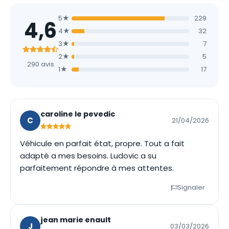
5★
229
4,6
4★
32
3★
7
2★
5
290 avis
1★
17
caroline le pevedic
C
21/04/2026
Véhicule en parfait état, propre. Tout a fait
adapté a mes besoins. Ludovic a su
parfaitement répondre à mes attentes.
Signaler
jean marie enault
J
03/03/2026