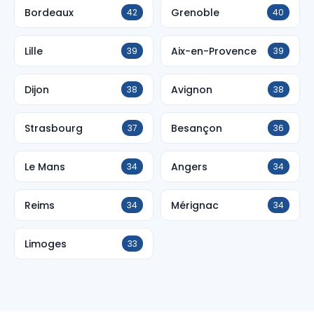
Bordeaux
Grenoble
42
40
Lille
Aix-en-Provence
39
39
Dijon
Avignon
38
38
Strasbourg
Besançon
37
36
Le Mans
Angers
34
34
Reims
Mérignac
34
34
Limoges
33