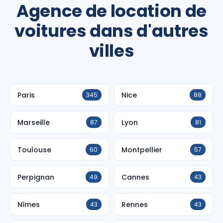
Agence de location de
voitures dans d'autres
villes
Paris
Nice
345
88
Marseille
Lyon
87
81
Toulouse
Montpellier
60
57
Perpignan
Cannes
49
43
Nîmes
Rennes
43
43