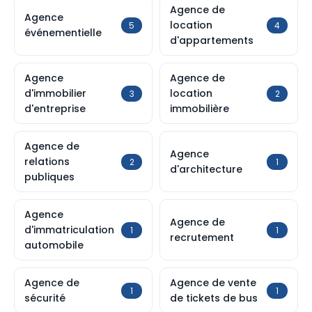
Agence de
Agence
location
5
4
événementielle
d'appartements
Agence
Agence de
d'immobilier
location
3
2
d'entreprise
immobilière
Agence de
Agence
relations
2
1
d'architecture
publiques
Agence
Agence de
d'immatriculation
1
1
recrutement
automobile
Agence de
Agence de vente
1
1
sécurité
de tickets de bus