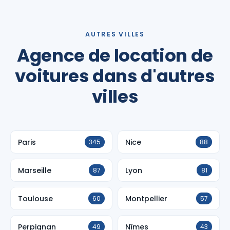
AUTRES VILLES
Agence de location de
voitures dans d'autres
villes
Paris
Nice
345
88
Marseille
Lyon
87
81
Toulouse
Montpellier
60
57
Perpignan
Nîmes
49
43