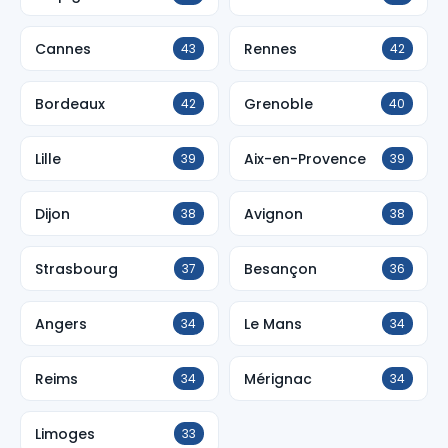
Cannes
Rennes
43
42
Bordeaux
Grenoble
42
40
Lille
Aix-en-Provence
39
39
Dijon
Avignon
38
38
Strasbourg
Besançon
37
36
Angers
Le Mans
34
34
Reims
Mérignac
34
34
Limoges
33