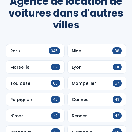
Agence de location de
voitures dans d'autres
villes
Paris
Nice
345
88
Marseille
Lyon
87
81
Toulouse
Montpellier
60
57
Perpignan
Cannes
49
43
Nîmes
Rennes
43
42
Bordeaux
Grenoble
42
40