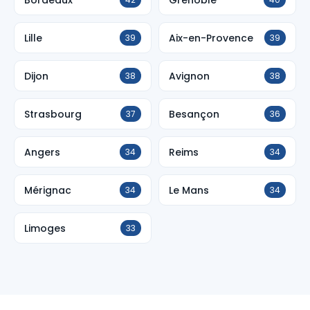
Lille
Aix-en-Provence
39
39
Dijon
Avignon
38
38
Strasbourg
Besançon
37
36
Angers
Reims
34
34
Mérignac
Le Mans
34
34
Limoges
33