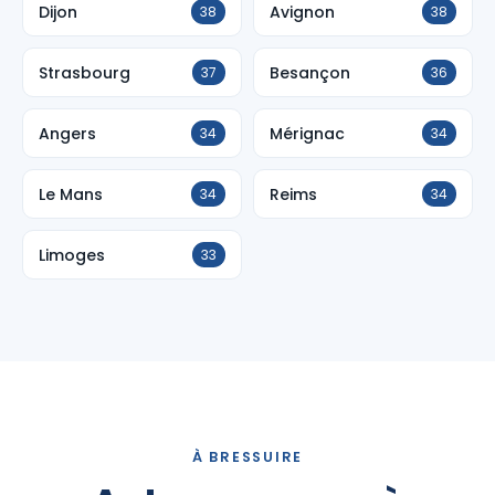
Dijon
Avignon
38
38
Strasbourg
Besançon
37
36
Angers
Mérignac
34
34
Le Mans
Reims
34
34
Limoges
33
À BRESSUIRE