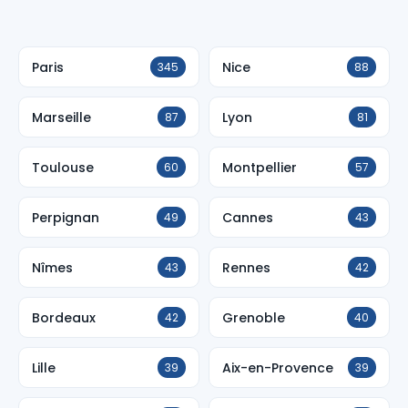
Paris
Nice
345
88
Marseille
Lyon
87
81
Toulouse
Montpellier
60
57
Perpignan
Cannes
49
43
Nîmes
Rennes
43
42
Bordeaux
Grenoble
42
40
Lille
Aix-en-Provence
39
39