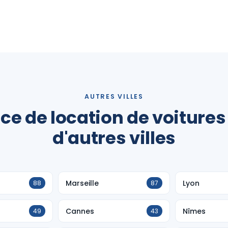
AUTRES VILLES
ce de location de voitures
d'autres villes
Marseille
Lyon
88
87
Cannes
Nîmes
49
43