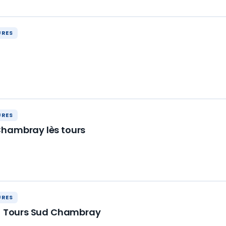
URES
URES
Chambray lès tours
URES
 - Tours Sud Chambray