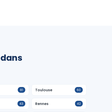
 dans
Toulouse
81
60
Rennes
43
42