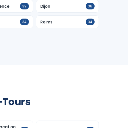
vence
Dijon
39
38
Reims
34
34
-Tours
ocation