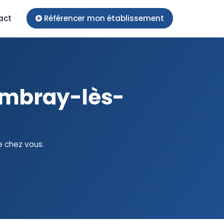
act
Référencer mon établissement
ambray-lès-
e chez vous.