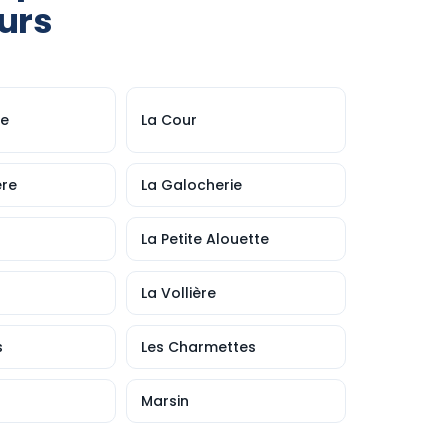
urs
ie
La Cour
ère
La Galocherie
La Petite Alouette
La Vollière
s
Les Charmettes
Marsin