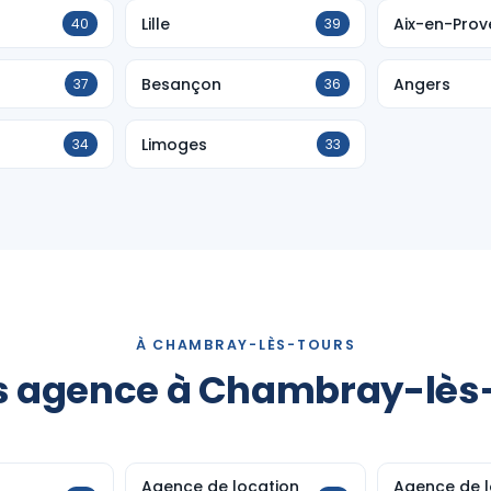
Lille
Aix-en-Pro
40
39
Besançon
Angers
37
36
Limoges
34
33
À CHAMBRAY-LÈS-TOURS
s agence à Chambray-lès
Agence de location
Agence de l