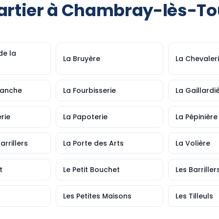
artier à Chambray-lès-To
de la
La Bruyère
La Chevaler
lanche
La Fourbisserie
La Gaillardi
rie
La Papoterie
La Pépinière
arrillers
La Porte des Arts
La Volière
t
Le Petit Bouchet
Les Barriller
Les Petites Maisons
Les Tilleuls