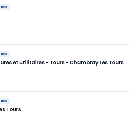
URES
URES
tures et utilitaires - Tours - Chambray Les Tours
URES
es Tours