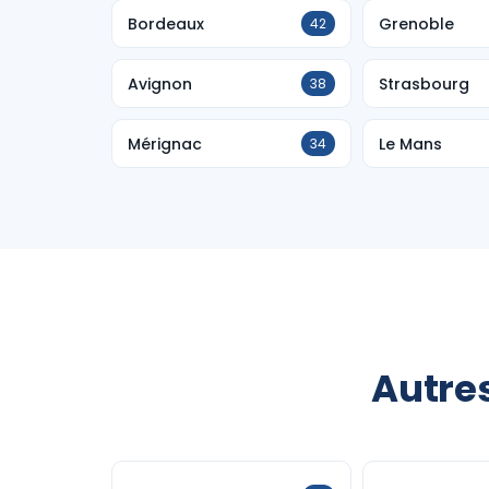
Bordeaux
Grenoble
42
Avignon
Strasbourg
38
Mérignac
Le Mans
34
Autre