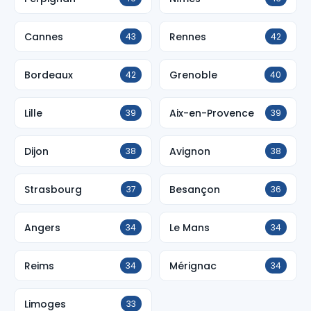
Cannes
Rennes
43
42
Bordeaux
Grenoble
42
40
Lille
Aix-en-Provence
39
39
Dijon
Avignon
38
38
Strasbourg
Besançon
37
36
Angers
Le Mans
34
34
Reims
Mérignac
34
34
Limoges
33