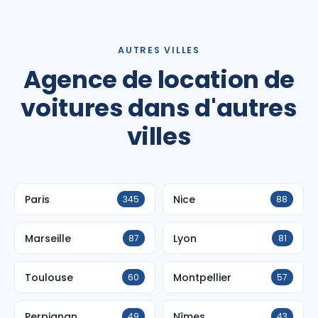
AUTRES VILLES
Agence de location de
voitures dans d'autres
villes
Paris
Nice
345
88
Marseille
Lyon
87
81
Toulouse
Montpellier
60
57
Perpignan
Nîmes
49
43