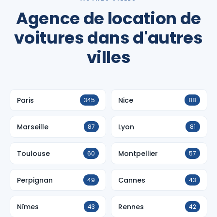
Agence de location de
voitures dans d'autres
villes
Paris
Nice
345
88
Marseille
Lyon
87
81
Toulouse
Montpellier
60
57
Perpignan
Cannes
49
43
Nîmes
Rennes
43
42