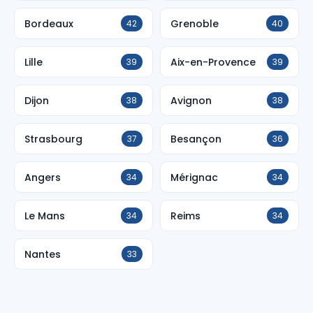
Bordeaux
Grenoble
42
40
Lille
Aix-en-Provence
39
39
Dijon
Avignon
38
38
Strasbourg
Besançon
37
36
Angers
Mérignac
34
34
Le Mans
Reims
34
34
Nantes
33