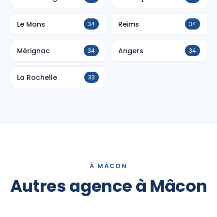
Le Mans
Reims
34
34
Mérignac
Angers
34
34
La Rochelle
33
À MÂCON
Autres agence à Mâcon