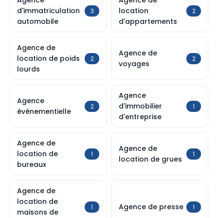
Agence
Agence de
d'immatriculation
location
3
2
automobile
d'appartements
Agence de
Agence de
location de poids
2
2
voyages
lourds
Agence
Agence
d'immobilier
2
1
événementielle
d'entreprise
Agence de
Agence de
location de
1
1
location de grues
bureaux
Agence de
location de
Agence de presse
1
1
maisons de