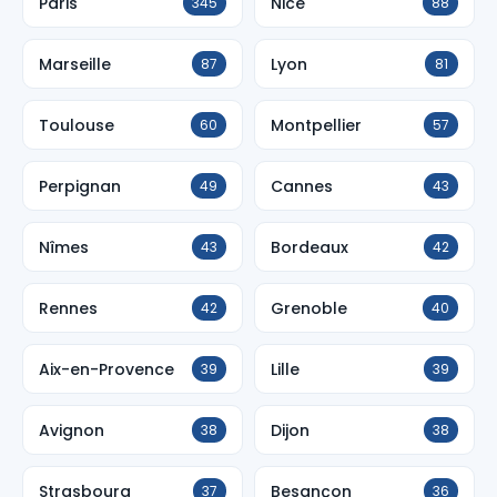
Paris
Nice
345
88
Marseille
Lyon
87
81
Toulouse
Montpellier
60
57
Perpignan
Cannes
49
43
Nîmes
Bordeaux
43
42
Rennes
Grenoble
42
40
Aix-en-Provence
Lille
39
39
Avignon
Dijon
38
38
Strasbourg
Besançon
37
36