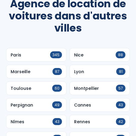
Agence de location de
voitures dans d'autres
villes
Paris
Nice
345
88
Marseille
Lyon
87
81
Toulouse
Montpellier
60
57
Perpignan
Cannes
49
43
Nîmes
Rennes
43
42