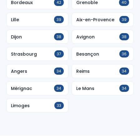
Bordeaux
Grenoble
42
40
Lille
Aix-en-Provence
39
39
Dijon
Avignon
38
38
Strasbourg
Besançon
37
36
Angers
Reims
34
34
Mérignac
Le Mans
34
34
Limoges
33