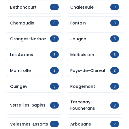
Bethoncourt
Chalezeule
3
3
Chemaudin
Fontain
3
3
Granges-Narboz
Jougne
3
3
Les Auxons
Malbuisson
3
3
Mamirolle
Pays-de-Clerval
3
3
Quingey
Rougemont
3
3
Tarcenay-
Serre-les-Sapins
3
3
Foucherans
Velesmes-Essarts
Arbouans
3
2