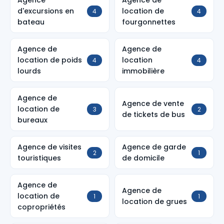
Agence
Agence de
d'excursions en
location de
4
4
bateau
fourgonnettes
Agence de
Agence de
location de poids
location
4
4
lourds
immobilière
Agence de
Agence de vente
location de
3
2
de tickets de bus
bureaux
Agence de visites
Agence de garde
2
1
touristiques
de domicile
Agence de
Agence de
location de
1
1
location de grues
copropriétés