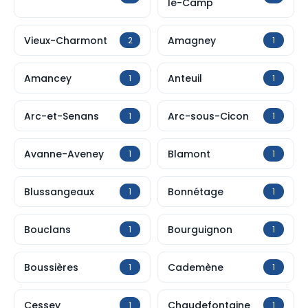
le-Camp
Vieux-Charmont
Amagney
2
1
Amancey
Anteuil
1
1
Arc-et-Senans
Arc-sous-Cicon
1
1
Avanne-Aveney
Blamont
1
1
Blussangeaux
Bonnétage
1
1
Bouclans
Bourguignon
1
1
Boussières
Cademène
1
1
Cessey
Chaudefontaine
1
1