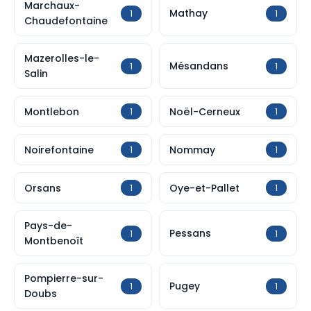
Marchaux-
Mathay
1
1
Chaudefontaine
Mazerolles-le-
Mésandans
1
1
Salin
Montlebon
Noël-Cerneux
1
1
Noirefontaine
Nommay
1
1
Orsans
Oye-et-Pallet
1
1
Pays-de-
Pessans
1
1
Montbenoît
Pompierre-sur-
Pugey
1
1
Doubs