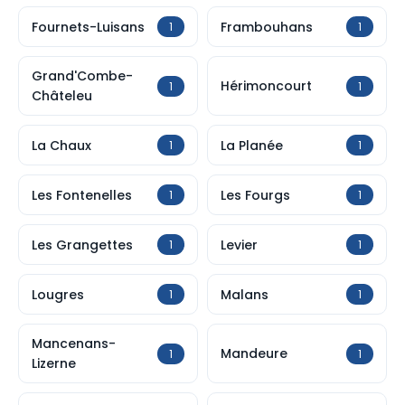
Fournets-Luisans
Frambouhans
1
1
Grand'Combe-
Hérimoncourt
1
1
Châteleu
La Chaux
La Planée
1
1
Les Fontenelles
Les Fourgs
1
1
Les Grangettes
Levier
1
1
Lougres
Malans
1
1
Mancenans-
Mandeure
1
1
Lizerne