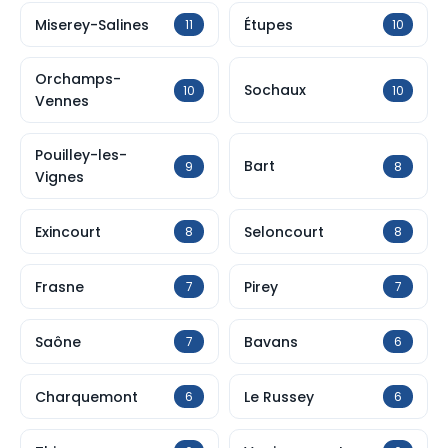
Miserey-Salines
Étupes
11
10
Orchamps-
Sochaux
10
10
Vennes
Pouilley-les-
Bart
9
8
Vignes
Exincourt
Seloncourt
8
8
Frasne
Pirey
7
7
Saône
Bavans
7
6
Charquemont
Le Russey
6
6