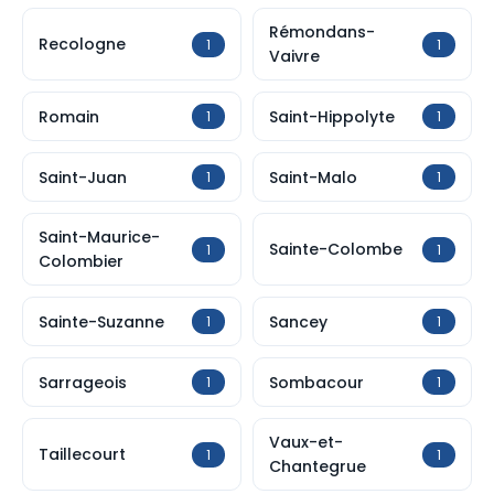
Rémondans-
Recologne
1
1
Vaivre
Romain
Saint-Hippolyte
1
1
Saint-Juan
Saint-Malo
1
1
Saint-Maurice-
Sainte-Colombe
1
1
Colombier
Sainte-Suzanne
Sancey
1
1
Sarrageois
Sombacour
1
1
Vaux-et-
Taillecourt
1
1
Chantegrue