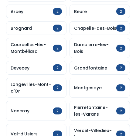
Arcey
Beure
2
2
Brognard
Chapelle-des-Bois
2
2
Courcelles-lès-
Dampierre-les-
2
2
Montbéliard
Bois
Devecey
Grandfontaine
2
2
Longevilles-Mont-
Montgesoye
2
2
d'Or
Pierrefontaine-
Nancray
2
2
les-Varans
Vercel-Villedieu-
Val-d'Usiers
2
2