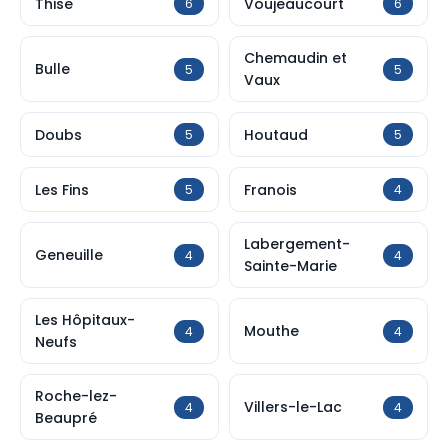
Thise
Voujeaucourt
6
6
Chemaudin et
Bulle
5
5
Vaux
Doubs
Houtaud
5
5
Les Fins
Franois
5
4
Labergement-
Geneuille
4
4
Sainte-Marie
Les Hôpitaux-
Mouthe
4
4
Neufs
Roche-lez-
Villers-le-Lac
4
4
Beaupré