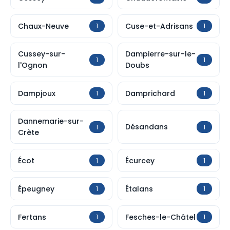
Chaux-Neuve
Cuse-et-Adrisans
1
1
Cussey-sur-
Dampierre-sur-le-
1
1
l'Ognon
Doubs
Dampjoux
Damprichard
1
1
Dannemarie-sur-
Désandans
1
1
Crète
Écot
Écurcey
1
1
Épeugney
Étalans
1
1
Fertans
Fesches-le-Châtel
1
1