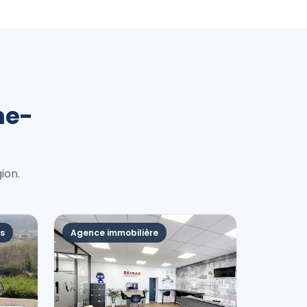
ne-
ion.
es
Agence immobilière