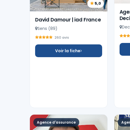
5,0
Age
Dec
David Damour | iad France
Dec
Sens (89)
260 avis
Voir la fiche
Agence d'assurance
Agen