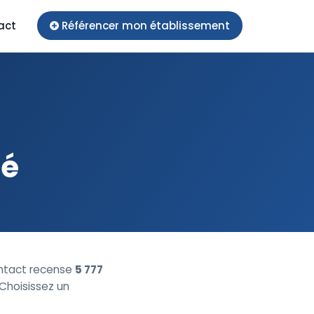
act
Référencer mon établissement
té
ntact recense
5 777
 Choisissez un