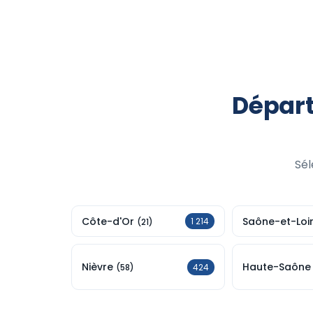
Dépar
Sél
Côte-d'Or
Saône-et-Loi
1 214
(21)
Nièvre
Haute-Saôn
424
(58)