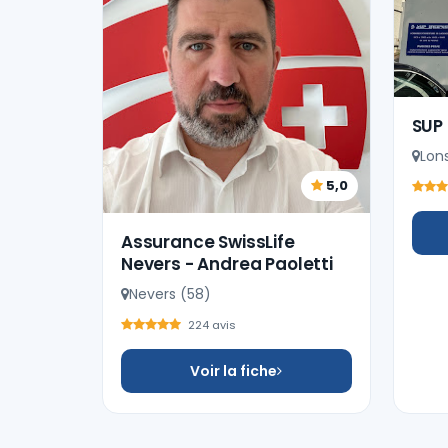
SUP 
Lon
5,0
Assurance SwissLife
Nevers - Andrea Paoletti
Nevers (58)
224 avis
Voir la fiche