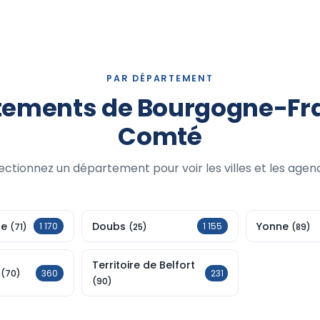
PAR DÉPARTEMENT
tements de Bourgogne-Fr
Comté
ectionnez un département pour voir les villes et les agen
re
Doubs
Yonne
1 170
1 155
(71)
(25)
(89)
Territoire de Belfort
e
360
231
(70)
(90)