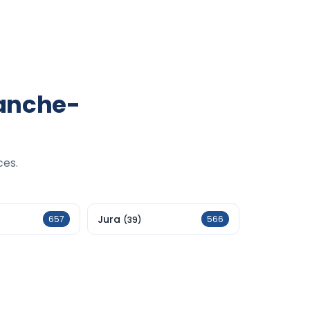
anche-
ces.
Jura
657
566
(39)