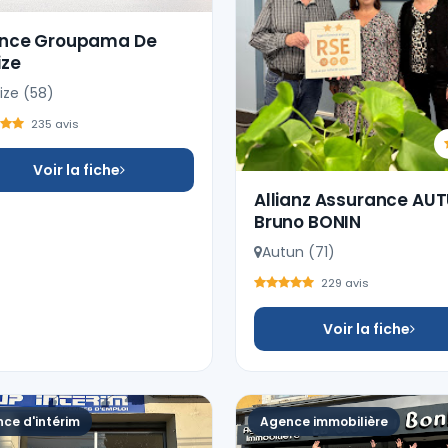
nce Groupama De
ize
ize (58)
235 avis
Voir la fiche
Allianz Assurance AUT
Bruno BONIN
Autun (71)
229 avis
Voir la fiche
ce d'intérim
Agence immobilière