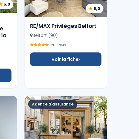
5,0
5,0
RE/MAX Privilèges Belfort
de
 la
Belfort (90)
263 avis
Voir la fiche
Agence d'assurance