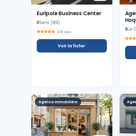
Euripole Business Center
Age
Hoq
Sens (89)
Le C
473 avis
Voir la fiche
Agence immobilière
Agen