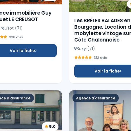
nce immobilière Guy
uet LE CREUSOT
Les BRÈLES BALADES en
Bourgogne, Location 
reusot (71)
mobylette vintage sur
338 avis
Côte Chalonnaise
Buxy (71)
Voir la fiche
312 avis
Voir la fiche
ce d'assurance
Agence d'assurance
5,0