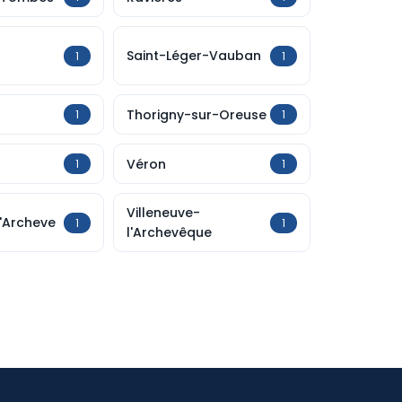
Saint-Léger-Vauban
1
1
Thorigny-sur-Oreuse
1
1
Véron
1
1
Villeneuve-
L'Archeve
1
1
l'Archevêque