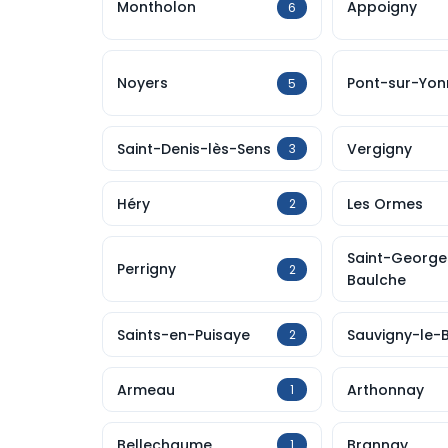
Montholon
Appoigny
6
Noyers
Pont-sur-Yon
5
Saint-Denis-lès-Sens
Vergigny
3
Héry
Les Ormes
2
Saint-George
Perrigny
2
Baulche
Saints-en-Puisaye
Sauvigny-le-B
2
Armeau
Arthonnay
1
Bellechaume
Brannay
1