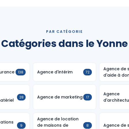
PAR CATÉGORIE
Catégories dans le Yonne
Agence de s
urance
Agence d'intérim
138
72
d'aide à dom
Agence
Agence de marketing
28
17
atériel
d'architect
Agence de location
lations
de maisons de
Agence de s
9
8