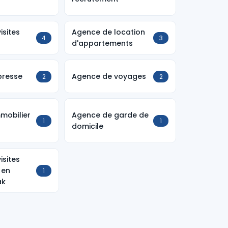
isites
Agence de location
4
3
d'appartements
presse
Agence de voyages
2
2
mobilier
Agence de garde de
1
1
domicile
isites
 en
1
ak