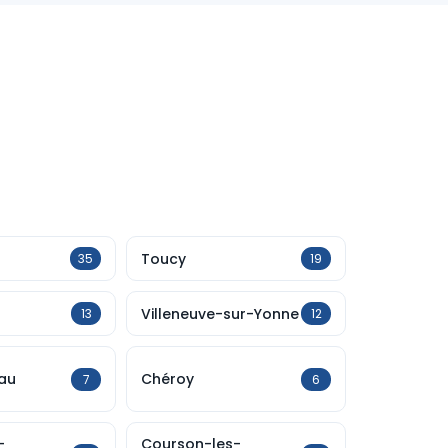
Toucy
35
19
Villeneuve-sur-Yonne
13
12
au
Chéroy
7
6
-
Courson-les-