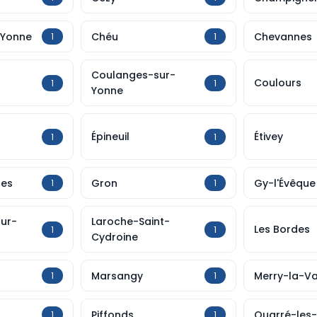
-Yonne
Chéu
Chevannes
1
1
Coulanges-sur-
Coulours
1
1
Yonne
Épineuil
Étivey
1
1
les
Gron
Gy-l'Évêque
1
1
sur-
Laroche-Saint-
Les Bordes
1
1
Cydroine
Marsangy
Merry-la-Va
1
1
Piffonds
Quarré-les
1
1