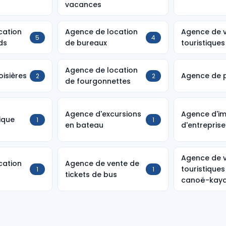
vacances
cation
Agence de location
Agence de v
5
4
ds
de bureaux
touristiques
Agence de location
isières
Agence de 
2
2
de fourgonnettes
Agence d'excursions
Agence d'im
ique
1
1
en bateau
d'entreprise
Agence de v
cation
Agence de vente de
touristiques
1
1
tickets de bus
canoë-kay