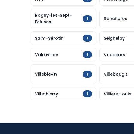
Rogny-les-Sept-
Ronchères
1
Écluses
Saint-Sérotin
Seignelay
1
Valravillon
Vaudeurs
1
Villeblevin
Villebougis
1
Villethierry
Villiers-Louis
1