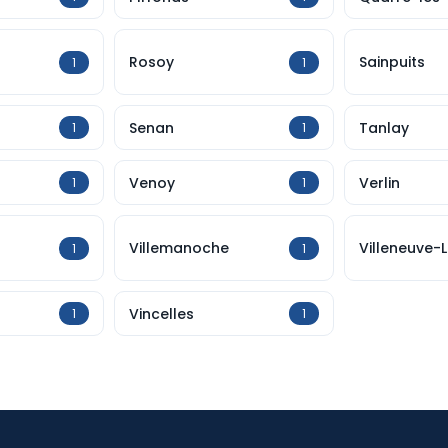
Rosoy
Sainpuits
1
1
Senan
Tanlay
1
1
Venoy
Verlin
1
1
Villemanoche
Villeneuve-
1
1
Vincelles
1
1