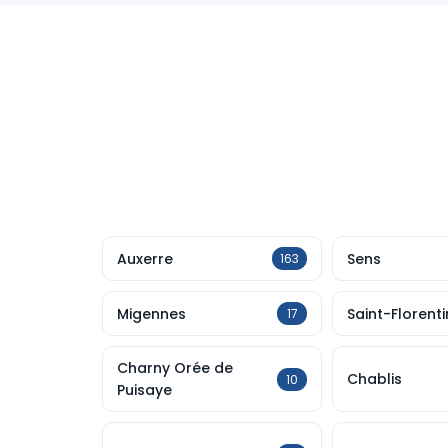
Auxerre
Sens
163
Migennes
Saint-Florenti
17
Charny Orée de
Chablis
10
Puisaye