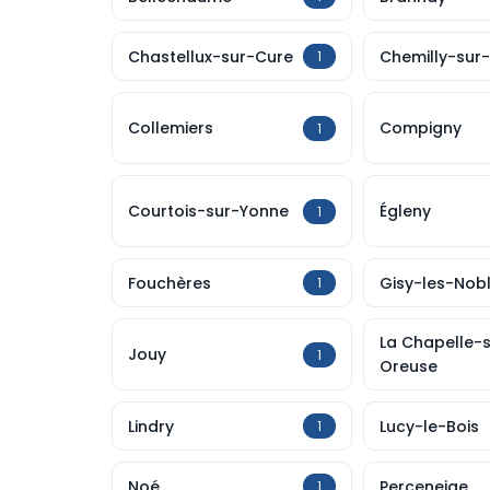
Chastellux-sur-Cure
Chemilly-sur
1
Collemiers
Compigny
1
Courtois-sur-Yonne
Égleny
1
Fouchères
Gisy-les-Nob
1
La Chapelle-
Jouy
1
Oreuse
Lindry
Lucy-le-Bois
1
Noé
Perceneige
1