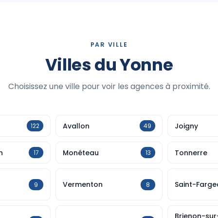
PAR VILLE
Villes du Yonne
Choisissez une ville pour voir les agences à proximité.
Avallon
Joigny
122
49
n
Monéteau
Tonnerre
17
13
Vermenton
Saint-Farge
9
8
Brienon-sur