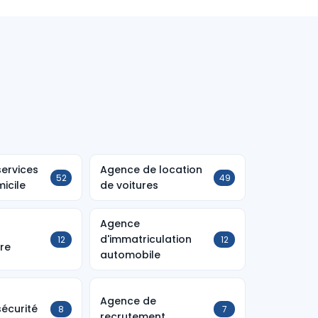
ervices
Agence de location
52
49
icile
de voitures
Agence
d'immatriculation
12
12
ure
automobile
Agence de
écurité
8
7
recrutement