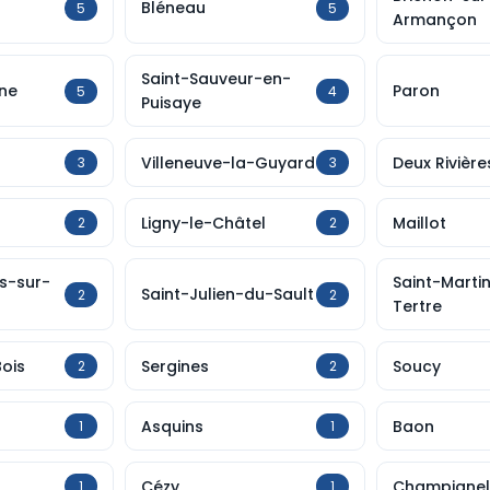
Bléneau
5
5
Armançon
Saint-Sauveur-en-
ne
Paron
5
4
Puisaye
Villeneuve-la-Guyard
Deux Rivière
3
3
Ligny-le-Châtel
Maillot
2
2
s-sur-
Saint-Marti
Saint-Julien-du-Sault
2
2
Tertre
ois
Sergines
Soucy
2
2
Asquins
Baon
1
1
Cézy
Champignel
1
1