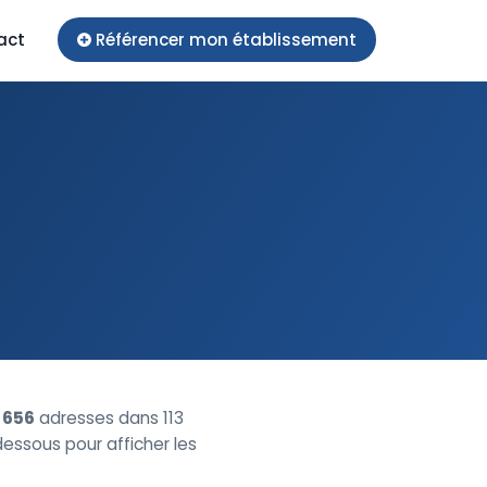
act
Référencer mon établissement
e
656
adresses dans 113
-dessous pour afficher les