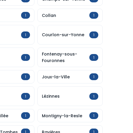
Collan
1
1
Courlon-sur-Yonne
1
1
Fontenay-sous-
1
1
Fouronnes
Joux-la-Ville
1
1
Lézinnes
1
1
llée
Montigny-la-Resle
1
1
-Tombes
Ravières
1
1