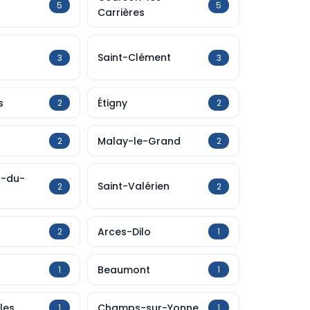
5
5
Carrières
Saint-Clément
3
3
s
Étigny
2
2
Malay-le-Grand
2
2
n-du-
Saint-Valérien
2
2
Arces-Dilo
2
1
Beaumont
1
1
les
Champs-sur-Yonne
1
1