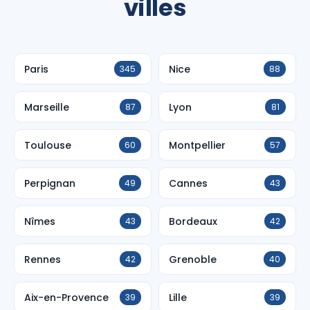
villes
Paris
Nice
345
88
Marseille
Lyon
87
81
Toulouse
Montpellier
60
57
Perpignan
Cannes
49
43
Nîmes
Bordeaux
43
42
Rennes
Grenoble
42
40
Aix-en-Provence
Lille
39
39