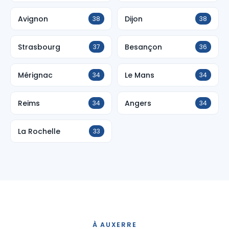
Avignon
Dijon
38
38
Strasbourg
Besançon
37
36
Mérignac
Le Mans
34
34
Reims
Angers
34
34
La Rochelle
33
À AUXERRE