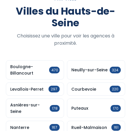
Villes du Hauts-de-
Seine
Choisissez une ville pour voir les agences à
proximité.
Boulogne-
Neuilly-sur-Seine
470
324
Billancourt
Levallois-Perret
Courbevoie
297
220
Asnières-sur-
Puteaux
178
170
Seine
Nanterre
Rueil-Malmaison
167
161