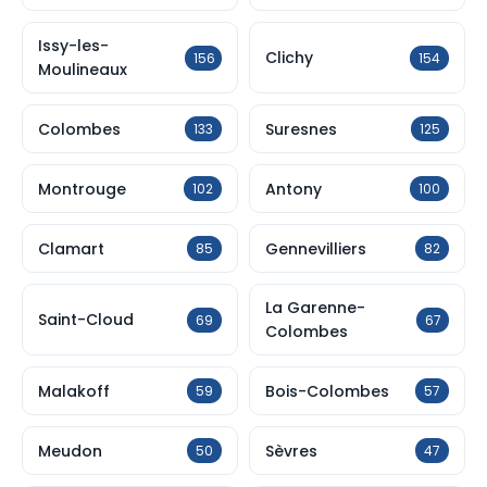
Issy-les-
Clichy
156
154
Moulineaux
Colombes
Suresnes
133
125
Montrouge
Antony
102
100
Clamart
Gennevilliers
85
82
La Garenne-
Saint-Cloud
69
67
Colombes
Malakoff
Bois-Colombes
59
57
Meudon
Sèvres
50
47