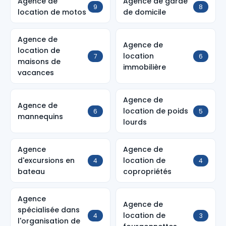
Agence de
Agence de garde
9
8
location de motos
de domicile
Agence de
Agence de
location de
location
7
6
maisons de
immobilière
vacances
Agence de
Agence de
location de poids
6
5
mannequins
lourds
Agence
Agence de
d'excursions en
location de
4
4
bateau
copropriétés
Agence
Agence de
spécialisée dans
location de
4
3
l'organisation de