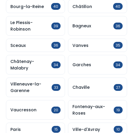
Bourg-la-Reine
Châtillon
40
40
Le Plessis-
Bagneux
39
36
Robinson
Sceaux
Vanves
36
35
Châtenay-
Garches
34
34
Malabry
Villeneuve-la-
Chaville
33
27
Garenne
Fontenay-aux-
Vaucresson
20
19
Roses
Paris
Ville-d'Avray
15
10