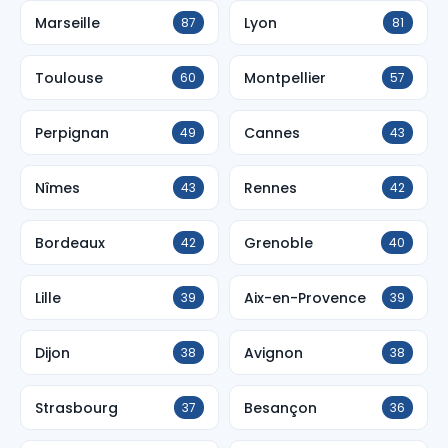
Marseille
Lyon
87
81
Toulouse
Montpellier
60
57
Perpignan
Cannes
49
43
Nîmes
Rennes
43
42
Bordeaux
Grenoble
42
40
Lille
Aix-en-Provence
39
39
Dijon
Avignon
38
38
Strasbourg
Besançon
37
36