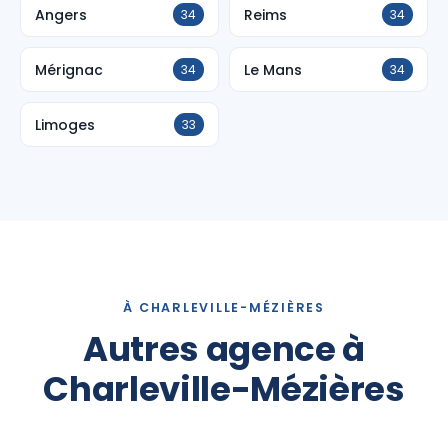
Angers
Reims
34
34
Mérignac
Le Mans
34
34
Limoges
33
À CHARLEVILLE-MÉZIÈRES
Autres agence à
Charleville-Mézières