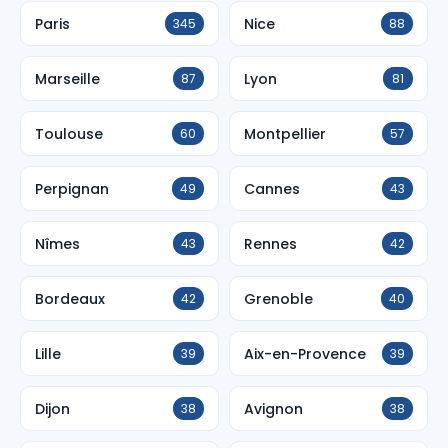
Paris
Nice
345
88
Marseille
Lyon
87
81
Toulouse
Montpellier
60
57
Perpignan
Cannes
49
43
Nîmes
Rennes
43
42
Bordeaux
Grenoble
42
40
Lille
Aix-en-Provence
39
39
Dijon
Avignon
38
38