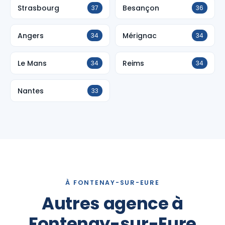
Strasbourg
Besançon
37
36
Angers
Mérignac
34
34
Le Mans
Reims
34
34
Nantes
33
À FONTENAY-SUR-EURE
Autres agence à
Fontenay-sur-Eure