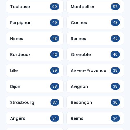
Toulouse
Montpellier
60
57
Perpignan
Cannes
49
43
Nîmes
Rennes
43
42
Bordeaux
Grenoble
42
40
Lille
Aix-en-Provence
39
39
Dijon
Avignon
38
38
Strasbourg
Besançon
37
36
Angers
Reims
34
34