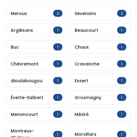
Meroux
Sevenans
2
2
Argiésans
Beaucourt
1
1
Buc
Chaux
1
1
Chèvremont
Cravanche
1
1
dioulabougou
Essert
1
1
Évette-Salbert
Grosmagny
1
1
Menoncourt
Méziré
1
1
Montreux-
Morvillars
1
1