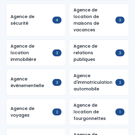
Agence de
Agence de
location de
4
3
sécurité
maisons de
vacances
Agence de
Agence de
location
relations
3
3
immobilière
publiques
Agence
Agence
d'immatriculation
3
2
événementielle
automobile
Agence de
Agence de
location de
2
1
voyages
fourgonnettes
Agence de