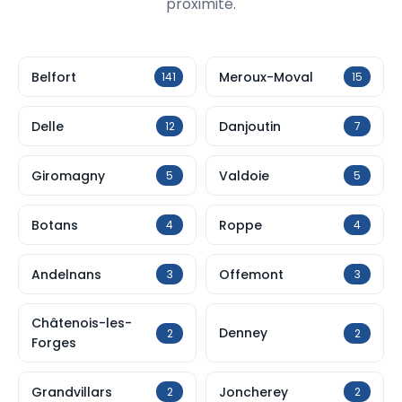
proximité.
Belfort
Meroux-Moval
141
15
Delle
Danjoutin
12
7
Giromagny
Valdoie
5
5
Botans
Roppe
4
4
Andelnans
Offemont
3
3
Châtenois-les-
Denney
2
2
Forges
Grandvillars
Joncherey
2
2