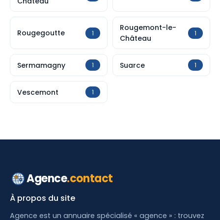
Château
Rougemont-le-
Rougegoutte
1
1
Château
Sermamagny
Suarce
1
1
Vescemont
1
Agence
.contact
À propos du site
Agence est un annuaire spécialisé « agence » : trouvez